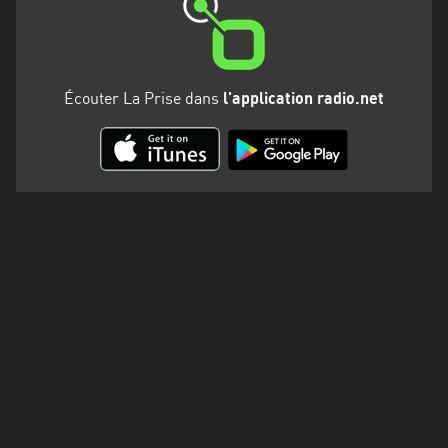
Martinique
Mayotte
Nord-
Écouter La Prise dans
l'application radio.net
Est
HT
Normandie
Nouvelle-
Aquitaine
Occitanie
Pays
de
la
Loire
Provence-