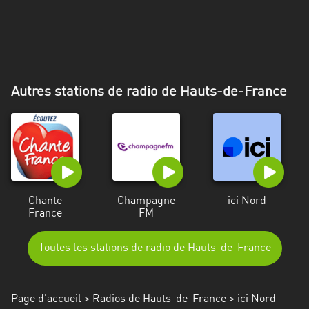
Alpes-
Côte
d’Azur
Rhénanie
Autres stations de radio de Hauts-de-France
du
Nord-
Westphalie
Saint-
Martin
Chante
Champagne
ici Nord
France
FM
Toutes les stations de radio de Hauts-de-France
Page d'accueil
>
Radios de Hauts-de-France
> ici Nord