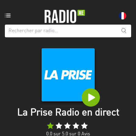
Radio
de:
Toutes
les
régions
Abidjan
Andalousie
Attica
Auvergne-
Rhône-
La Prise Radio en direct
Alpes
Bâle-
0.0
sur 5.0 sur
0
Avis