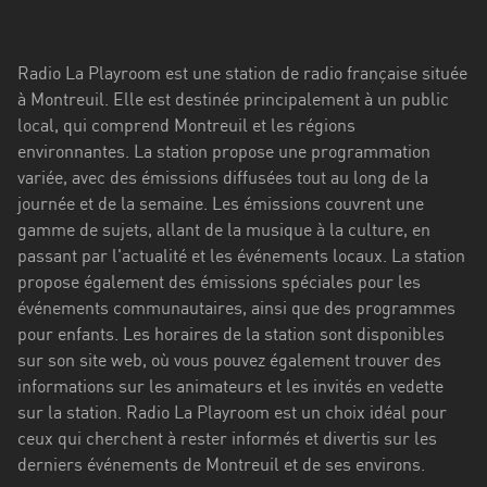
Stadt
Bogotá
Radio La Playroom est une station de radio française située
Bourgogne-
à Montreuil. Elle est destinée principalement à un public
Franche-
local, qui comprend Montreuil et les régions
Comté
environnantes. La station propose une programmation
variée, avec des émissions diffusées tout au long de la
Bretagne
journée et de la semaine. Les émissions couvrent une
gamme de sujets, allant de la musique à la culture, en
Centre-
passant par l'actualité et les événements locaux. La station
Val
propose également des émissions spéciales pour les
de
événements communautaires, ainsi que des programmes
Loire
pour enfants. Les horaires de la station sont disponibles
Corse
sur son site web, où vous pouvez également trouver des
informations sur les animateurs et les invités en vedette
Falcon
sur la station. Radio La Playroom est un choix idéal pour
ceux qui cherchent à rester informés et divertis sur les
Floride
derniers événements de Montreuil et de ses environs.