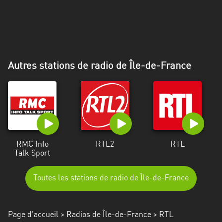
Alpes-
Côte
d’Azur
Rhénanie
Autres stations de radio de Île-de-France
du
Nord-
Westphalie
Saint-
Martin
RMC Info
RTL2
RTL
Talk Sport
Toutes les stations de radio de Île-de-France
Page d'accueil
>
Radios de Île-de-France
> RTL