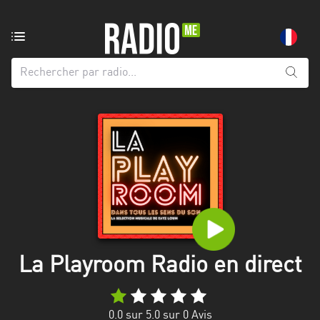
Radio
de:
Toutes
les
régions
Abidjan
Andalousie
Attica
Auvergne-
Rhône-
La Playroom Radio en direct
Alpes
Bâle-
0.0
sur 5.0 sur
0
Avis