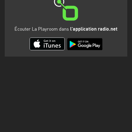
Martinique
Mayotte
Nord-
Écouter La Playroom dans
l'application radio.net
Est
HT
Normandie
Nouvelle-
Aquitaine
Occitanie
Pays
de
la
Loire
Provence-