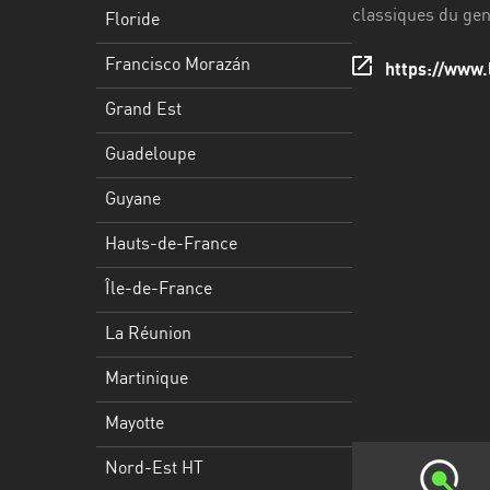
Francisco
classiques du gen
Floride
Morazán
Francisco Morazán
https://www.
Grand
Est
Grand Est
Guadeloupe
Guadeloupe
Guyane
Guyane
Hauts-
Hauts-de-France
de-
France
Île-de-France
Île-
La Réunion
de-
Martinique
France
Mayotte
La
Réunion
Nord-Est HT