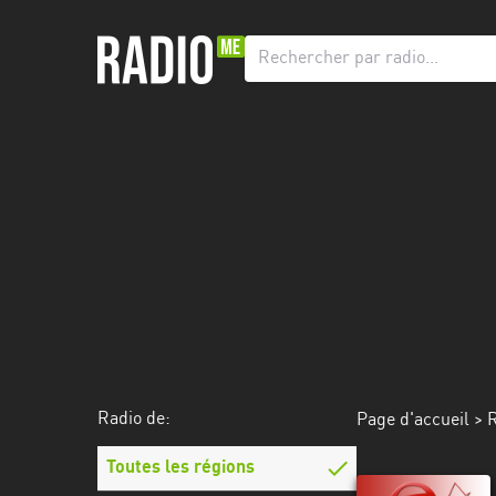
Radio
de:
Toutes
les
régions
Abidjan
Andalousie
Attica
Auvergne-
Rhône-
Radio de:
Page d'accueil
>
R
Alpes
Toutes les régions
Bâle-