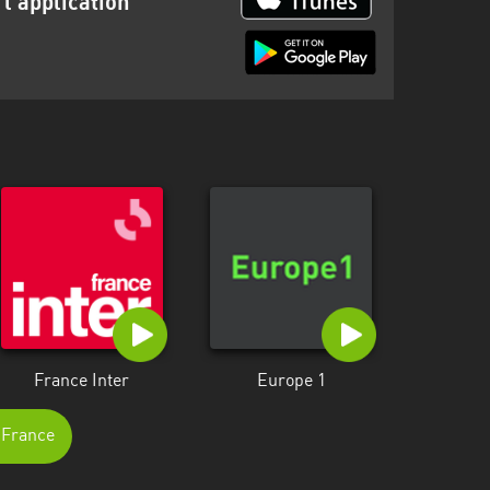
s
l'application
France Inter
Europe 1
e-France