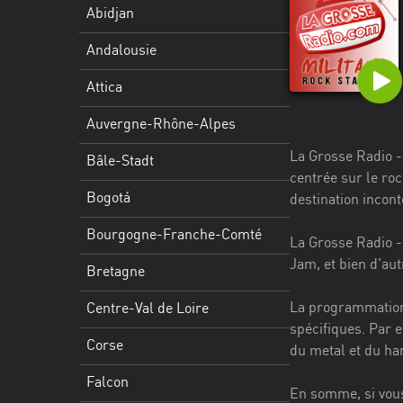
Stadt
Abidjan
Bogotá
Andalousie
Bourgogne-
Attica
Franche-
Comté
Auvergne-Rhône-Alpes
La Grosse Radio -
Bretagne
Bâle-Stadt
centrée sur le roc
Centre-
Bogotá
destination incont
Val
Bourgogne-Franche-Comté
de
La Grosse Radio -
Loire
Jam, et bien d'aut
Bretagne
Corse
La programmation 
Centre-Val de Loire
spécifiques. Par e
Falcon
Corse
du metal et du har
Floride
Falcon
En somme, si vous