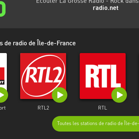
Écouter La Grosse Radio - Rock dan
radio.net
s de radio de Île-de-France
ort
RTL2
RTL
Toutes les stations de radio de Île-d