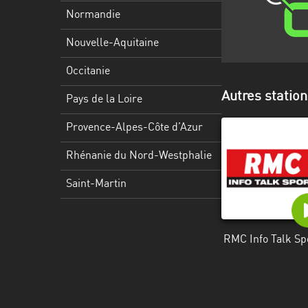
Martinique
Normandie
Mayotte
Nouvelle-Aquitaine
Nord-
Occitanie
Est
Autres station
HT
Pays de la Loire
Normandie
Provence-Alpes-Côte d’Azur
Nouvelle-
Rhénanie du Nord-Westphalie
Aquitaine
Saint-Martin
Occitanie
Pays
RMC Info Talk Sp
de
la
Loire
Provence-