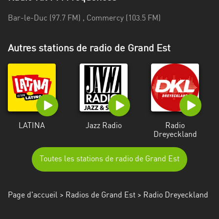
Alpes-
Bar-le-Duc (97.7 FM) , Commercy (103.5 FM)
Côte
d’Azur
Autres stations de radio de Grand Est
Rhénanie
du
Nord-
Westphalie
Saint-
Martin
LATINA
Jazz Radio
Radio
Dreyeckland
Toutes les stations de radio de Grand Est
Page d'accueil
>
Radios de Grand Est
> Radio Dreyeckland