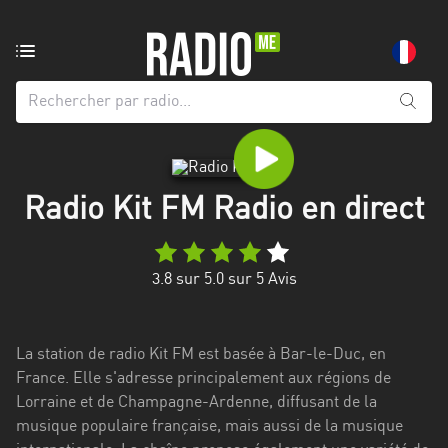
Radio
de:
Toutes
les
régions
Radio Kit FM Radio en direct
Abidjan
Andalousie
3.8
sur 5.0 sur
5
Avis
Attica
Auvergne-
La station de radio Kit FM est basée à Bar-le-Duc, en
Rhône-
France. Elle s'adresse principalement aux régions de
Alpes
Lorraine et de Champagne-Ardenne, diffusant de la
musique populaire française, mais aussi de la musique
Bâle-