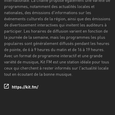
internationale. La chaîne propose également une variété de
Stadt
programmes, notamment des actualités locales et
Bogotá
nationales, des émissions d'informations sur les
événements culturels de la région, ainsi que des émissions
Bourgogne-
de divertissement interactives qui invitent les auditeurs à
Franche-
participer. Les horaires de diffusion varient en fonction de
Comté
la journée de la semaine, mais les programmes les plus
populaires sont généralement diffusés pendant les heures
Bretagne
de pointe, de 6 à 9 heures du matin et de 16 à 19 heures.
Centre-
Avec un format de programme interactif et une grande
Val
variété de musique, Kit FM est une station idéale pour tous
de
ceux qui cherchent à rester informés sur l'actualité locale
Loire
tout en écoutant de la bonne musique.
Corse
https://kit.fm/
Falcon
Floride