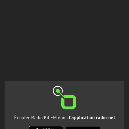
Francisco
Morazán
Grand
Est
Guadeloupe
Guyane
Hauts-
de-
France
Île-
de-
France
La
Écouter Radio Kit FM dans
l'application radio.net
Réunion