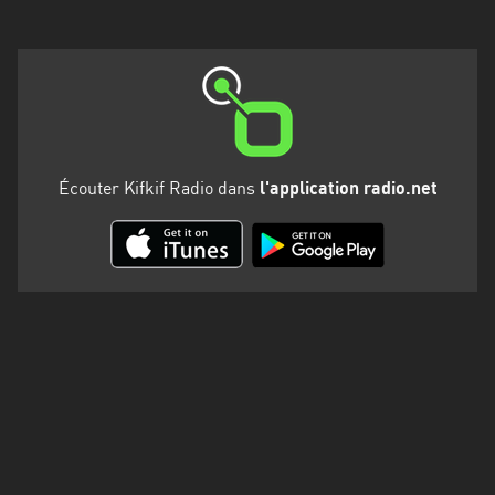
Martinique
Mayotte
Nord-
Est
HT
Écouter Kifkif Radio dans
l'application radio.net
Normandie
Nouvelle-
Aquitaine
Occitanie
Pays
de
la
Loire
Provence-