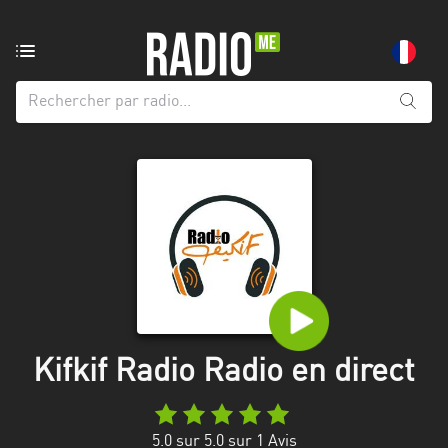
Radio
de:
Toutes
les
régions
Abidjan
Andalousie
Attica
Auvergne-
Rhône-
Kifkif Radio Radio en direct
Alpes
Bâle-
5.0
sur 5.0 sur
1
Avis