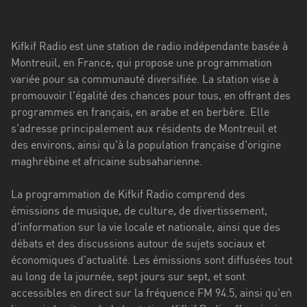
Stadt
Bogotá
Kifkif Radio est une station de radio indépendante basée à
Bourgogne-
Montreuil, en France, qui propose une programmation
Franche-
variée pour sa communauté diversifiée. La station vise à
Comté
promouvoir l'égalité des chances pour tous, en offrant des
programmes en français, en arabe et en berbère. Elle
Bretagne
s'adresse principalement aux résidents de Montreuil et
des environs, ainsi qu'à la population française d'origine
Centre-
maghrébine et africaine subsaharienne.
Val
de
La programmation de Kifkif Radio comprend des
Loire
émissions de musique, de culture, de divertissement,
Corse
d'information sur la vie locale et nationale, ainsi que des
débats et des discussions autour de sujets sociaux et
Falcon
économiques d'actualité. Les émissions sont diffusées tout
au long de la journée, sept jours sur sept, et sont
Floride
accessibles en direct sur la fréquence FM 94.5, ainsi qu'en