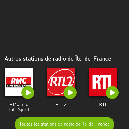
Alpes-
Côte
d’Azur
Rhénanie
du
Nord-
Westphalie
Autres stations de radio de Île-de-France
Saint-
Martin
RMC Info
RTL2
RTL
Talk Sport
Toutes les stations de radio de Île-de-France