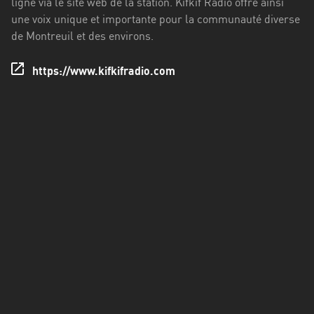
ligne via le site web de la station. Kifkif Radio offre ainsi
Francisco
une voix unique et importante pour la communauté diverse
Morazán
de Montreuil et des environs.
Grand
Est
https://www.kifkifradio.com
Guadeloupe
Guyane
Hauts-
de-
France
Île-
de-
France
La
Réunion