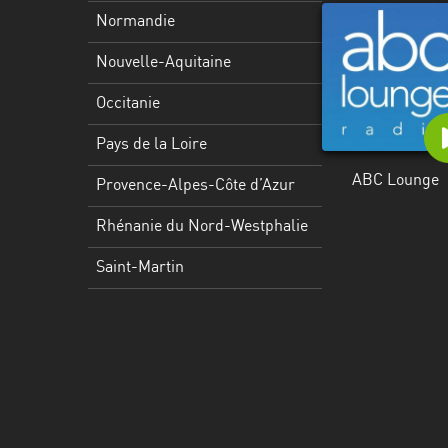
Martinique
Normandie
Mayotte
Nouvelle-Aquitaine
Nord-
Occitanie
Est
HT
Pays de la Loire
ABC Lounge
Normandie
Provence-Alpes-Côte d’Azur
Nouvelle-
Rhénanie du Nord-Westphalie
Aquitaine
Saint-Martin
Occitanie
Pays
de
la
Loire
Provence-