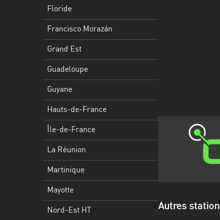
Francisco
Floride
Morazán
Francisco Morazán
Grand
Est
Grand Est
Guadeloupe
Guadeloupe
Guyane
Guyane
Hauts-
Hauts-de-France
de-
France
Île-de-France
Île-
La Réunion
de-
Martinique
France
Mayotte
La
Réunion
Autres statio
Nord-Est HT