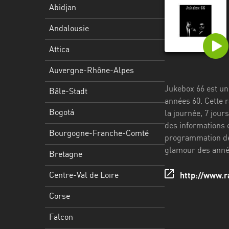
Stadt
Abidjan
Bogotá
Andalousie
Bourgogne-
Attica
Franche-
Comté
Auvergne-Rhône-Alpes
Jukebox 66 est un
Bretagne
Bâle-Stadt
années 60. Cette r
Centre-
Bogotá
la journée, 7 jour
Val
des informations e
Bourgogne-Franche-Comté
de
programmation de 
Loire
glamour des anné
Bretagne
Corse
Centre-Val de Loire
http://www.r
Falcon
Corse
Floride
Falcon