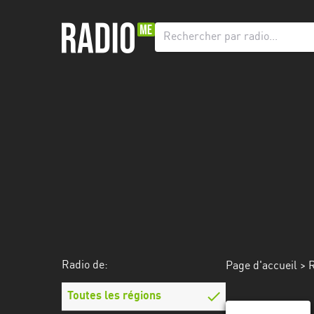
Radio
de:
Toutes
les
régions
Abidjan
Andalousie
Attica
Auvergne-
Rhône-
Radio de:
Page d'accueil
>
R
Alpes
Toutes les régions
Bâle-