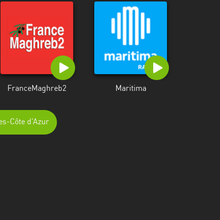
FranceMaghreb2
Maritima
pes-Côte d’Azur