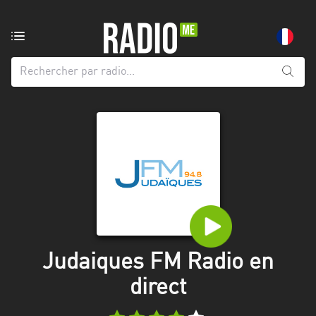
Radio
de:
Toutes
les
régions
Abidjan
Andalousie
Attica
Auvergne-
Rhône-
Judaiques FM Radio en
Alpes
direct
Bâle-