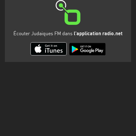
Martinique
Mayotte
Nord-
Écouter Judaiques FM dans
l'application radio.net
Est
HT
Normandie
Nouvelle-
Aquitaine
Occitanie
Pays
de
la
Loire
Provence-