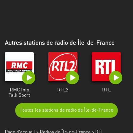
Alpes-
Côte
d’Azur
Rhénanie
du
Autres stations de radio de Île-de-France
Nord-
Westphalie
Saint-
Martin
RMC Info
RTL2
RTL
Talk Sport
Toutes les stations de radio de Île-de-France
Page d'accueil
>
Radios de Île-de-France
> RTL