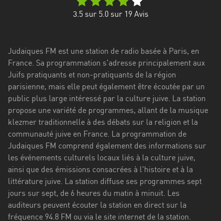
Stadt
3.5
sur 5.0 sur
19
Avis
Bogotá
Bourgogne-
Judaiques FM est une station de radio basée à Paris, en
Franche-
France. Sa programmation s'adresse principalement aux
Comté
Juifs pratiquants et non-pratiquants de la région
Bretagne
parisienne, mais elle peut également être écoutée par un
public plus large intéressé par la culture juive. La station
Centre-
propose une variété de programmes, allant de la musique
Val
klezmer traditionnelle à des débats sur la religion et la
de
communauté juive en France. La programmation de
Loire
Judaiques FM comprend également des informations sur
les événements culturels locaux liés à la culture juive,
Corse
ainsi que des émissions consacrées à l'histoire et à la
littérature juive. La station diffuse ses programmes sept
Falcon
jours sur sept, de 6 heures du matin à minuit. Les
Floride
auditeurs peuvent écouter la station en direct sur la
fréquence 94.8 FM ou via le site internet de la station.