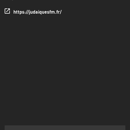
Francisco
Morazán
https://judaiquesfm.fr/
Grand
Est
Guadeloupe
Guyane
Hauts-
de-
France
Île-
de-
France
La
Réunion