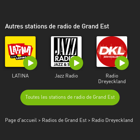
Alpes-
Côte
d’Azur
Autres stations de radio de Grand Est
Rhénanie
du
Nord-
Westphalie
Saint-
LATINA
Jazz Radio
Radio
Martin
Dreyeckland
Toutes les stations de radio de Grand Est
Page d'accueil
>
Radios de Grand Est
> Radio Dreyeckland