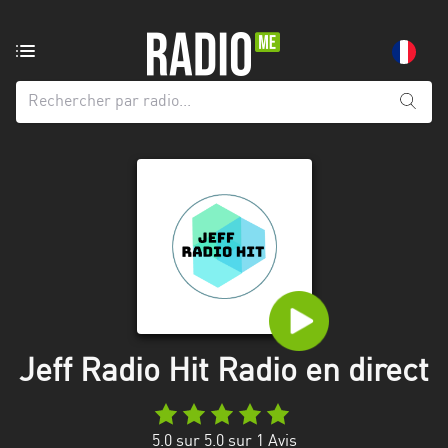
Radio
de:
Toutes
les
régions
Abidjan
Andalousie
Attica
Auvergne-
Rhône-
Jeff Radio Hit Radio en direct
Alpes
Bâle-
5.0
sur 5.0 sur
1
Avis