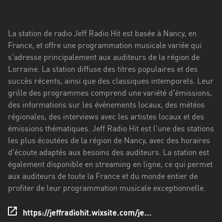
Stadt
Bogotá
La station de radio Jeff Radio Hit est basée à Nancy, en
Bourgogne-
France, et offre une programmation musicale variée qui
Franche-
s'adresse principalement aux auditeurs de la région de
Comté
Lorraine. La station diffuse des titres populaires et des
succès récents, ainsi que des classiques intemporels. Leur
Bretagne
grille des programmes comprend une variété d'émissions,
des informations sur les événements locaux, des météos
Centre-
régionales, des interviews avec les artistes locaux et des
Val
émissions thématiques. Jeff Radio Hit est l'une des stations
de
les plus écoutées de la région de Nancy, avec des horaires
Loire
d'écoute adaptés aux besoins des auditeurs. La station est
Corse
également disponible en streaming en ligne, ce qui permet
aux auditeurs de toute la France et du monde entier de
Falcon
profiter de leur programmation musicale exceptionnelle.
Floride
https://jeffradiohit.wixsite.com/je...