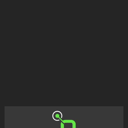
Francisco
Morazán
Grand
Est
Guadeloupe
Guyane
Hauts-
de-
France
Île-
de-
France
La
Réunion