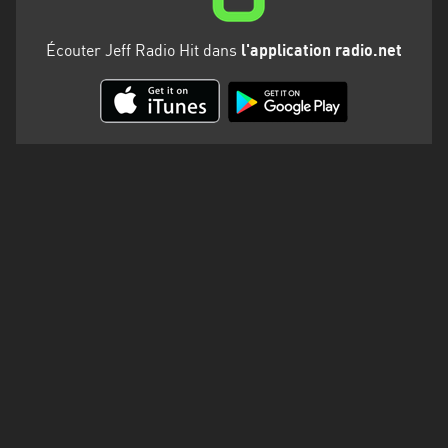
Martinique
Écouter Jeff Radio Hit dans
l'application radio.net
Mayotte
Nord-
Est
HT
Normandie
Nouvelle-
Aquitaine
Occitanie
Pays
de
la
Loire
Provence-