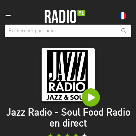
Radio
de:
Toutes
les
régions
Abidjan
Andalousie
Attica
Auvergne-
Rhône-
Jazz Radio - Soul Food Radio
Alpes
en direct
Bâle-