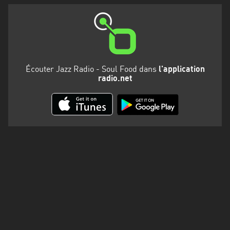
Martinique
Mayotte
Nord-
Est
Écouter Jazz Radio - Soul Food dans
l'application
HT
radio.net
Normandie
Nouvelle-
Aquitaine
Occitanie
Pays
de
la
Loire
Provence-