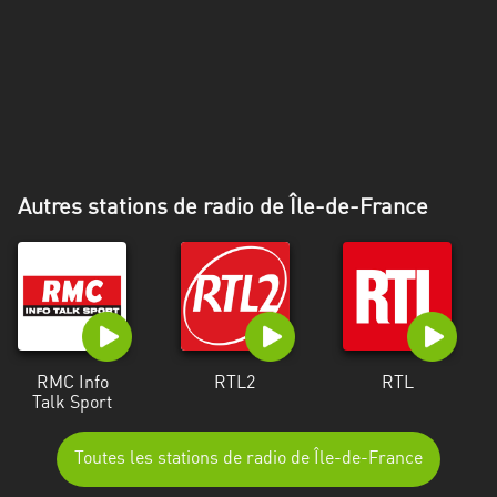
Alpes-
Côte
d’Azur
Rhénanie
du
Nord-
Westphalie
Autres stations de radio de Île-de-France
Saint-
Martin
RMC Info
RTL2
RTL
Talk Sport
Toutes les stations de radio de Île-de-France