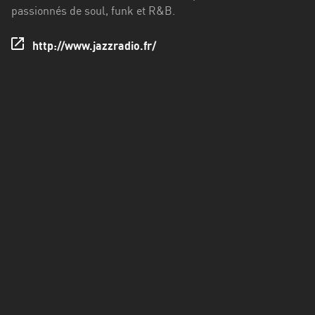
Francisco
passionnés de soul, funk et R&B.
Morazán
http://www.jazzradio.fr/
Grand
Est
Guadeloupe
Guyane
Hauts-
de-
France
Île-
de-
France
La
Réunion