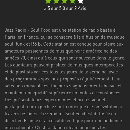
Stadt
3.5
sur 5.0 sur
2
Avis
Bogotá
Bourgogne-
Jazz Radio - Soul Food est une station de radio basée à
Franche-
Paris, en France, qui se consacre à la diffusion de musique
Comté
soul, funk et R&B. Cette station est conçue pour plaire aux
Bretagne
amateurs passionnés de musique noire américaine des
années 70, ainsi qu'à ceux qui sont nouveaux dans le genre.
Centre-
Les auditeurs peuvent profiter de musiques intemporelles
Val
et de playlists variées tous les jours de la semaine, avec
de
des programmes spéciaux proposés régulièrement. Leur
Loire
sélection musicale est toujours soigneusement choisie, et
maintient une qualité supérieure en toutes circonstances.
Corse
Des présentateurs expérimentés et professionnels
partagent leur expertise sur la musique et son évolution à
Falcon
travers les âges. Jazz Radio - Soul Food est diffusée en
Floride
direct en France et accessible en ligne pour une audience
internationale. C'est la station idéale pour tous les