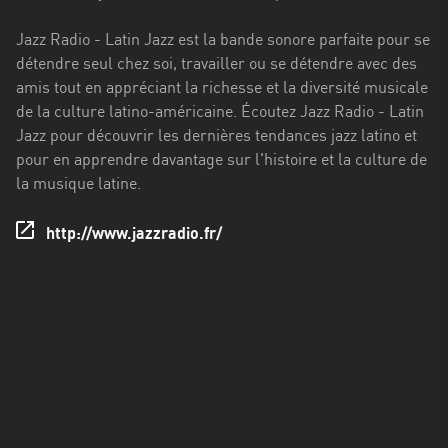
Francisco
Morazán
Jazz Radio - Latin Jazz est la bande sonore parfaite pour se
détendre seul chez soi, travailler ou se détendre avec des
Grand
amis tout en appréciant la richesse et la diversité musicale
Est
de la culture latino-américaine. Écoutez Jazz Radio - Latin
Guadeloupe
Jazz pour découvrir les dernières tendances jazz latino et
pour en apprendre davantage sur l'histoire et la culture de
Guyane
la musique latine.
Hauts-
http://www.jazzradio.fr/
de-
France
Île-
de-
France
La
Réunion