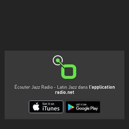
Martinique
Mayotte
Nord-
Est
HT
Normandie
Nouvelle-
Aquitaine
Occitanie
Écouter Jazz Radio - Latin Jazz dans
l'application
radio.net
Pays
de
la
Loire
Provence-