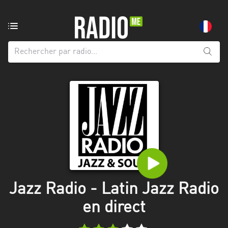
Radio
de:
Toutes
les
régions
Abidjan
Andalousie
Attica
Auvergne-
Rhône-
Jazz Radio - Latin Jazz Radio
Alpes
en direct
Bâle-