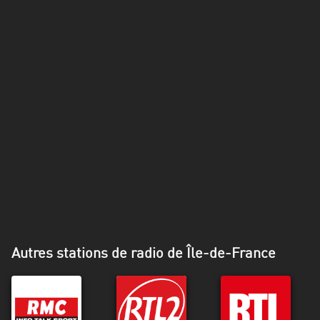
Alpes-
Côte
d’Azur
Rhénanie
du
Nord-
Westphalie
Saint-
Martin
Autres stations de radio de Île-de-France