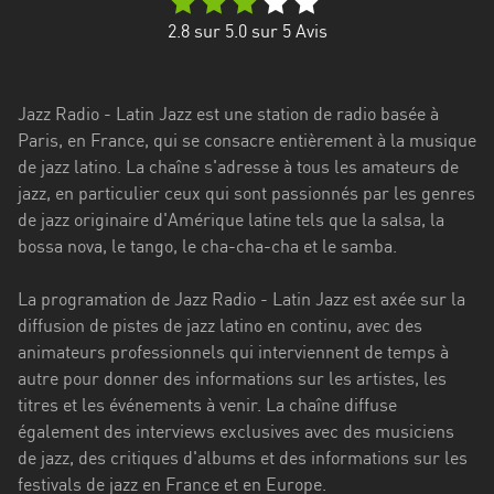
Stadt
2.8
sur 5.0 sur
5
Avis
Bogotá
Bourgogne-
Jazz Radio - Latin Jazz est une station de radio basée à
Franche-
Paris, en France, qui se consacre entièrement à la musique
Comté
de jazz latino. La chaîne s'adresse à tous les amateurs de
Bretagne
jazz, en particulier ceux qui sont passionnés par les genres
de jazz originaire d'Amérique latine tels que la salsa, la
Centre-
bossa nova, le tango, le cha-cha-cha et le samba.
Val
de
La programation de Jazz Radio - Latin Jazz est axée sur la
Loire
diffusion de pistes de jazz latino en continu, avec des
animateurs professionnels qui interviennent de temps à
Corse
autre pour donner des informations sur les artistes, les
titres et les événements à venir. La chaîne diffuse
Falcon
également des interviews exclusives avec des musiciens
Floride
de jazz, des critiques d'albums et des informations sur les
festivals de jazz en France et en Europe.