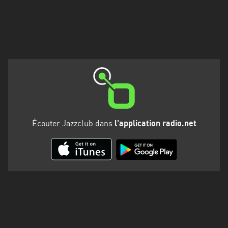
Martinique
Mayotte
Nord-
Est
HT
Normandie
Nouvelle-
Écouter Jazzclub dans
l'application radio.net
Aquitaine
Occitanie
Pays
de
la
Loire
Provence-