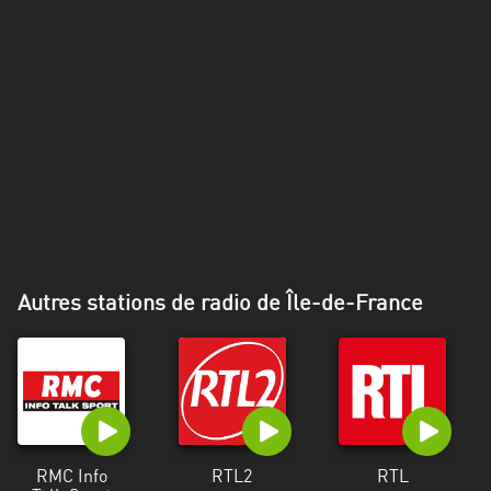
Alpes-
Côte
d’Azur
Rhénanie
du
Nord-
Westphalie
Saint-
Martin
Autres stations de radio de Île-de-France
RMC Info
RTL2
RTL