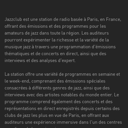
Stadt
Bogotá
Jazzclub est une station de radio basée à Paris, en France,
Bourgogne-
offrant des émissions et des programmes pour les
Franche-
amateurs de jazz dans toute la région. Les auditeurs
Comté
pourront expérimenter la richesse et la variété de la
musique jazz à travers une programmation d'émissions
Bretagne
thématiques et de concerts en direct, ainsi que des
interviews et des analyses d'expert.
Centre-
Val
La station offre une variété de programmes en semaine et
de
le week-end, comprenant des émissions spéciales
Loire
consacrées à différents genres de jazz, ainsi que des
Corse
interviews avec des artistes notables du monde entier. Le
programme comprend également des concerts et des
Falcon
représentations en direct enregistrés depuis certains des
clubs de jazz les plus en vue de Paris, en offrant aux
Floride
auditeurs une expérience immersive dans l'un des centres