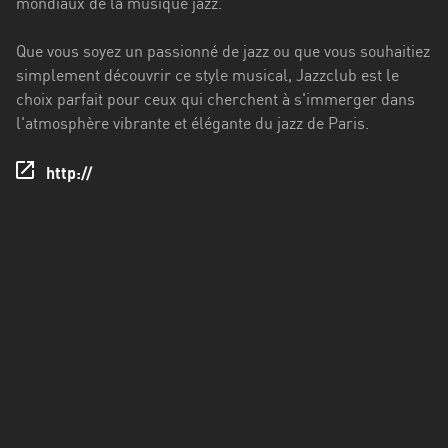
mondiaux de la musique jazz.
Francisco
Morazán
Que vous soyez un passionné de jazz ou que vous souhaitiez
Grand
simplement découvrir ce style musical, Jazzclub est le
Est
choix parfait pour ceux qui cherchent à s'immerger dans
l'atmosphère vibrante et élégante du jazz de Paris.
Guadeloupe
http://
Guyane
Hauts-
de-
France
Île-
de-
France
La
Réunion