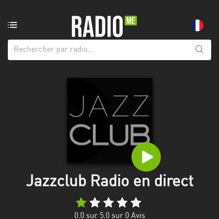
Radio
de:
Toutes
les
régions
Abidjan
Andalousie
Attica
Auvergne-
Rhône-
Jazzclub Radio en direct
Alpes
Bâle-
0.0
sur 5.0 sur
0
Avis