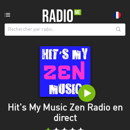
Radio
de:
Toutes
les
régions
Abidjan
Andalousie
Attica
Auvergne-
Rhône-
Hit's My Music Zen Radio en
Alpes
direct
Bâle-