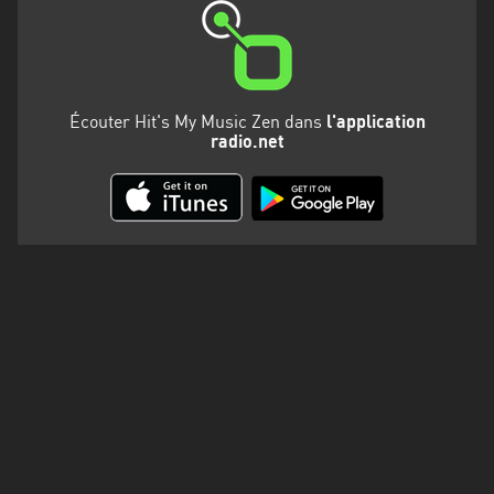
Martinique
Mayotte
Nord-
Écouter Hit's My Music Zen dans
l'application
Est
radio.net
HT
Normandie
Nouvelle-
Aquitaine
Occitanie
Pays
de
la
Loire
Provence-