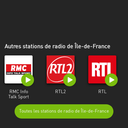
Alpes-
Côte
d’Azur
Rhénanie
du
Nord-
Autres stations de radio de Île-de-France
Westphalie
Saint-
Martin
RMC Info
RTL2
RTL
Talk Sport
Toutes les stations de radio de Île-de-France