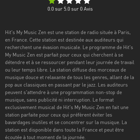
Stadt
0.0
sur 5.0 sur
0
Avis
Bogotá
Bourgogne-
Hit's My Music Zen est une station de radio située à Paris,
Franche-
en France. Cette station est destinée aux auditeurs qui
Comté
recherchent une évasion musicale. Le programme de Hit's
Bretagne
My Music Zen est parfait pour ceux qui cherchent à se
détendre et à se ressourcer pendant leur journée de travail
Centre-
ou leur temps libre. La station diffuse des morceaux de
Val
musique douce et relaxante de tous les genres, allant de la
de
pop aux classiques en passant par le jazz. Les auditeurs
Loire
peuvent s'attendre à une programmation non-stop de
musique, sans publicité ni interruption. Le format
Corse
exclusivement musical de Hit's My Music Zen en fait une
station parfaite pour ceux qui préfèrent éviter les
Falcon
bavardages inutiles et se concentrer sur la musique. La
Floride
station est disponible dans toute la France et peut être
écoutée à tout moment de la journée.