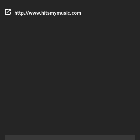
Francisco
Morazán
http://www.hitsmymusic.com
Grand
Est
Guadeloupe
Guyane
Hauts-
de-
France
Île-
de-
France
La
Réunion