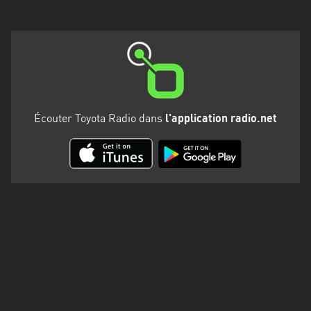
Martinique
Mayotte
Nord-
Est
HT
Écouter Toyota Radio dans
l'application radio.net
Normandie
Nouvelle-
Aquitaine
Occitanie
Pays
de
la
Loire
Provence-