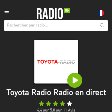
Radio
de:
Toutes
les
régions
Abidjan
Andalousie
Attica
Auvergne-
Rhône-
Toyota Radio Radio en direct
Alpes
Bâle-
4.4
sur 5.0 sur
11
Avis