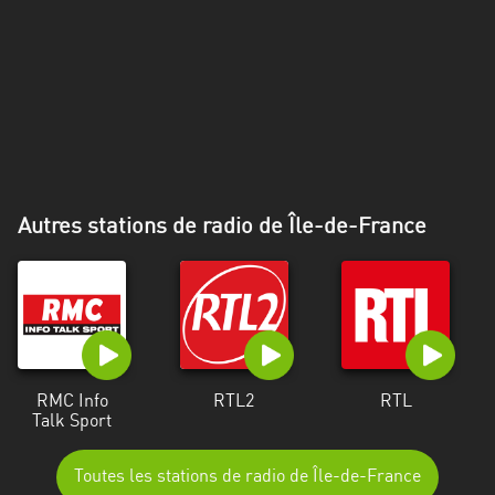
Alpes-
Côte
d’Azur
Rhénanie
du
Nord-
Westphalie
Autres stations de radio de Île-de-France
Saint-
Martin
RMC Info
RTL2
RTL
Talk Sport
Toutes les stations de radio de Île-de-France