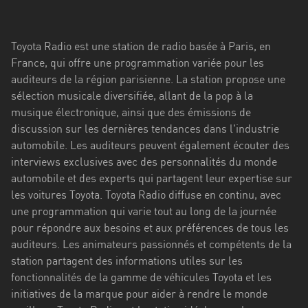
Stadt
Bogotá
Toyota Radio est une station de radio basée à Paris, en
Bourgogne-
France, qui offre une programmation variée pour les
Franche-
auditeurs de la région parisienne. La station propose une
Comté
sélection musicale diversifiée, allant de la pop à la
musique électronique, ainsi que des émissions de
Bretagne
discussion sur les dernières tendances dans l'industrie
automobile. Les auditeurs peuvent également écouter des
Centre-
interviews exclusives avec des personnalités du monde
Val
automobile et des experts qui partagent leur expertise sur
de
les voitures Toyota. Toyota Radio diffuse en continu, avec
Loire
une programmation qui varie tout au long de la journée
Corse
pour répondre aux besoins et aux préférences de tous les
auditeurs. Les animateurs passionnés et compétents de la
Falcon
station partagent des informations utiles sur les
fonctionnalités de la gamme de véhicules Toyota et les
Floride
initiatives de la marque pour aider à rendre le monde