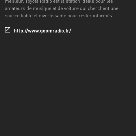
meilleur. Toyota Radio est la station idéale pour les
Francisco
amateurs de musique et de voiture qui cherchent une
Morazán
source fiable et divertissante pour rester informés.
Grand
Est
http://www.goomradio.fr/
Guadeloupe
Guyane
Hauts-
de-
France
Île-
de-
France
La
Réunion