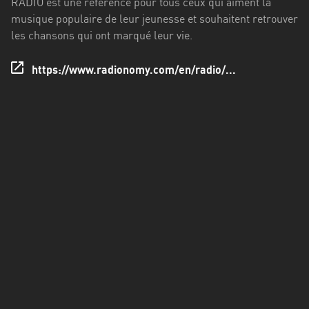
RADIO est une référence pour tous ceux qui aiment la
Francisco
musique populaire de leur jeunesse et souhaitent retrouver
Morazán
les chansons qui ont marqué leur vie.
Grand
Est
https://www.radionomy.com/en/radio/...
Guadeloupe
Guyane
Hauts-
de-
France
Île-
de-
France
La
Réunion