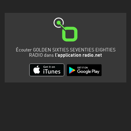
Martinique
Mayotte
Nord-
Est
HT
Écouter GOLDEN SIXTIES SEVENTIES EIGHTIES
Normandie
RADIO dans
l'application radio.net
Nouvelle-
Aquitaine
Occitanie
Pays
de
la
Loire
Provence-