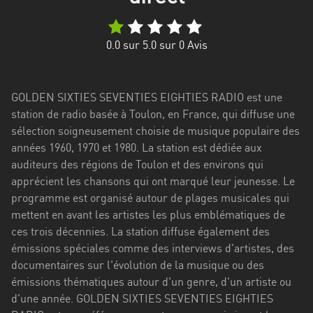
Stadt
Bogotá
0.0
sur 5.0 sur
0
Avis
Bourgogne-
Franche-
Comté
GOLDEN SIXTIES SEVENTIES EIGHTIES RADIO est une
station de radio basée à Toulon, en France, qui diffuse une
Bretagne
sélection soigneusement choisie de musique populaire des
années 1960, 1970 et 1980. La station est dédiée aux
Centre-
auditeurs des régions de Toulon et des environs qui
Val
apprécient les chansons qui ont marqué leur jeunesse. Le
de
programme est organisé autour de plages musicales qui
Loire
mettent en avant les artistes les plus emblématiques de
Corse
ces trois décennies. La station diffuse également des
émissions spéciales comme des interviews d'artistes, des
Falcon
documentaires sur l'évolution de la musique ou des
émissions thématiques autour d'un genre, d'un artiste ou
Floride
d'une année. GOLDEN SIXTIES SEVENTIES EIGHTIES