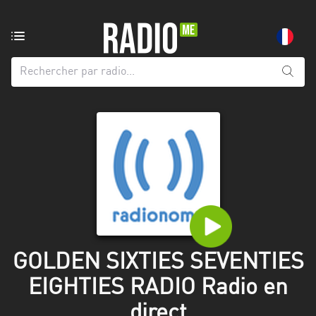
Radio
de:
Toutes
les
régions
Abidjan
Andalousie
Attica
Auvergne-
Rhône-
GOLDEN SIXTIES SEVENTIES
Alpes
EIGHTIES RADIO Radio en
Bâle-
direct