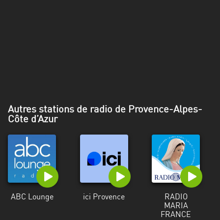
Alpes-
Côte
d’Azur
Rhénanie
du
Nord-
Westphalie
Saint-
Autres stations de radio de Provence-Alpes-
Côte d’Azur
Martin
ABC Lounge
ici Provence
RADIO
MARIA
FRANCE