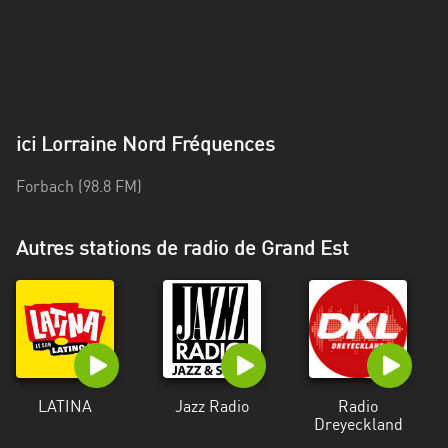
Alpes-
Côte
d’Azur
Rhénanie
du
ici Lorraine Nord Fréquences
Nord-
Westphalie
Forbach (98.8 FM)
Saint-
Martin
Autres stations de radio de Grand Est
LATINA
Jazz Radio
Radio
Dreyeckland