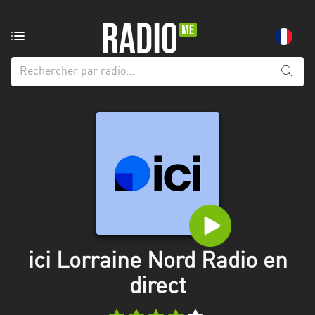
Radio
de:
Toutes
les
régions
Abidjan
Andalousie
Attica
Auvergne-
Rhône-
ici Lorraine Nord Radio en
Alpes
direct
Bâle-