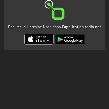
Martinique
Mayotte
Nord-
Écouter ici Lorraine Nord dans
l'application radio.net
Est
HT
Normandie
Nouvelle-
Aquitaine
Occitanie
Pays
de
la
Loire
Provence-