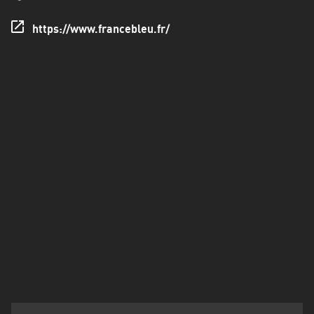
Francisco
Morazán
https://www.francebleu.fr/
Grand
Est
Guadeloupe
Guyane
Hauts-
de-
France
Île-
de-
France
La
Réunion