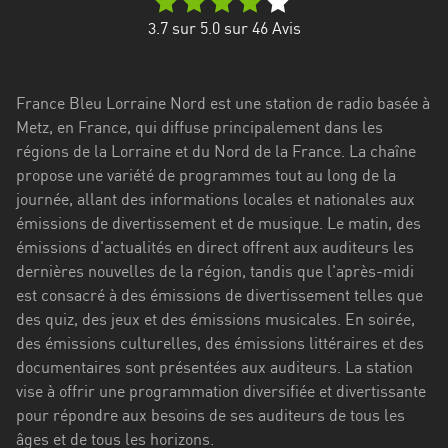
Stadt
3.7
sur 5.0 sur
46
Avis
Bogotá
Bourgogne-
France Bleu Lorraine Nord est une station de radio basée à
Franche-
Metz, en France, qui diffuse principalement dans les
Comté
régions de la Lorraine et du Nord de la France. La chaîne
Bretagne
propose une variété de programmes tout au long de la
journée, allant des informations locales et nationales aux
Centre-
émissions de divertissement et de musique. Le matin, des
Val
émissions d'actualités en direct offrent aux auditeurs les
de
dernières nouvelles de la région, tandis que l'après-midi
Loire
est consacré à des émissions de divertissement telles que
des quiz, des jeux et des émissions musicales. En soirée,
Corse
des émissions culturelles, des émissions littéraires et des
documentaires sont présentées aux auditeurs. La station
Falcon
vise à offrir une programmation diversifiée et divertissante
Floride
pour répondre aux besoins de ses auditeurs de tous les
âges et de tous les horizons.