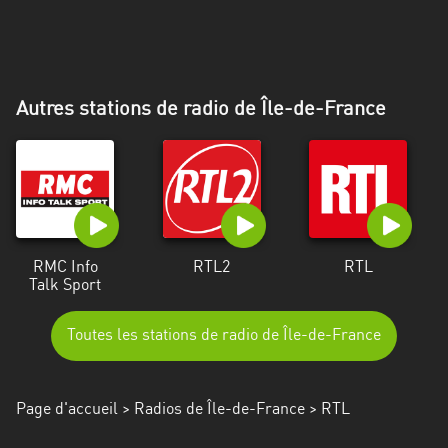
Alpes-
Côte
d’Azur
Autres stations de radio de Île-de-France
Rhénanie
du
Nord-
Westphalie
Saint-
Martin
RMC Info
RTL2
RTL
Talk Sport
Toutes les stations de radio de Île-de-France
Page d'accueil
>
Radios de Île-de-France
> RTL