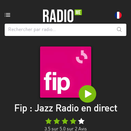
Radio
de:
Toutes
les
régions
Abidjan
Andalousie
Attica
Auvergne-
Rhône-
Fip : Jazz Radio en direct
Alpes
Bâle-
3.5
sur 5.0 sur
2
Avis