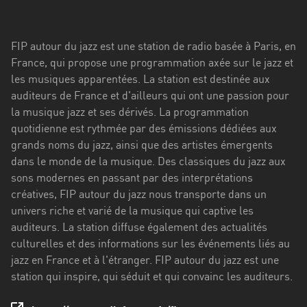
Stadt
Bogotá
FIP autour du jazz est une station de radio basée à Paris, en
Bourgogne-
France, qui propose une programmation axée sur le jazz et
Franche-
les musiques apparentées. La station est destinée aux
Comté
auditeurs de France et d'ailleurs qui ont une passion pour
la musique jazz et ses dérivés. La programmation
Bretagne
quotidienne est rythmée par des émissions dédiées aux
grands noms du jazz, ainsi que des artistes émergents
Centre-
dans le monde de la musique. Des classiques du jazz aux
Val
sons modernes en passant par des interprétations
de
créatives, FIP autour du jazz nous transporte dans un
Loire
univers riche et varié de la musique qui captive les
Corse
auditeurs. La station diffuse également des actualités
culturelles et des informations sur les événements liés au
Falcon
jazz en France et à l'étranger. FIP autour du jazz est une
station qui inspire, qui séduit et qui convainc les auditeurs.
Floride