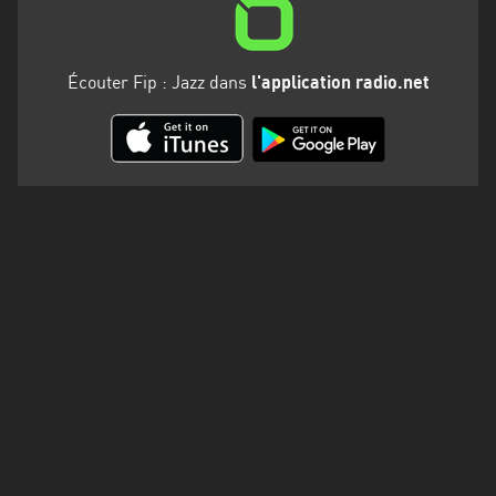
Martinique
Mayotte
Écouter Fip : Jazz dans
l'application radio.net
Nord-
Est
HT
Normandie
Nouvelle-
Aquitaine
Occitanie
Pays
de
la
Loire
Provence-