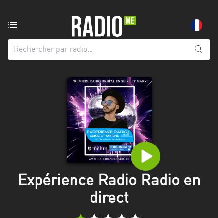
Radio
de:
Toutes
les
régions
Abidjan
Andalousie
Attica
Auvergne-
Rhône-
Expérience Radio Radio en
Alpes
direct
Bâle-