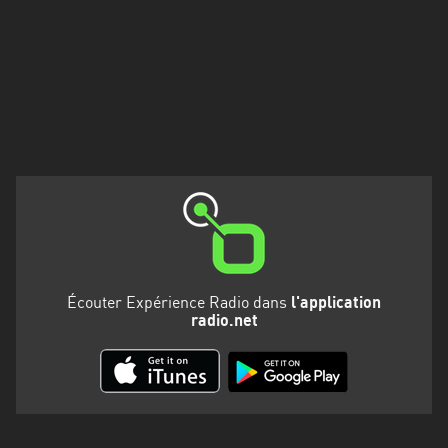
Martinique
Mayotte
Nord-
Est
HT
Normandie
Nouvelle-
Aquitaine
Occitanie
Écouter Expérience Radio dans
l'application
radio.net
Pays
de
la
Loire
Provence-