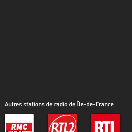
Alpes-
Côte
d’Azur
Rhénanie
du
Nord-
Westphalie
Saint-
Martin
Autres stations de radio de Île-de-France