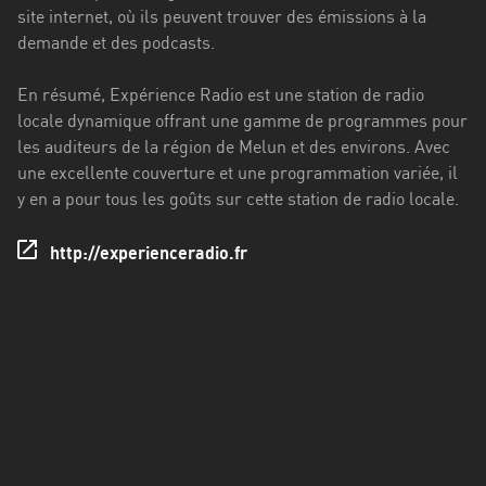
Francisco
site internet, où ils peuvent trouver des émissions à la
Morazán
demande et des podcasts.
Grand
En résumé, Expérience Radio est une station de radio
Est
locale dynamique offrant une gamme de programmes pour
Guadeloupe
les auditeurs de la région de Melun et des environs. Avec
une excellente couverture et une programmation variée, il
Guyane
y en a pour tous les goûts sur cette station de radio locale.
Hauts-
http://experienceradio.fr
de-
France
Île-
de-
France
La
Réunion