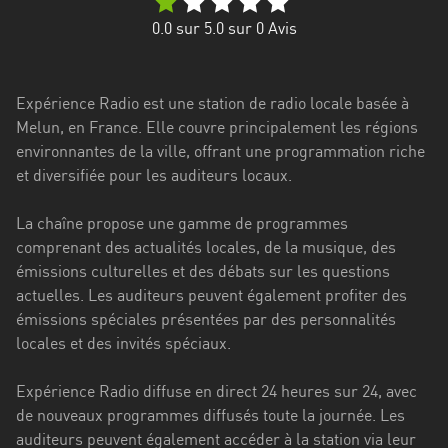
Stadt
0.0
sur 5.0 sur
0
Avis
Bogotá
Bourgogne-
Expérience Radio est une station de radio locale basée à
Franche-
Melun, en France. Elle couvre principalement les régions
Comté
environnantes de la ville, offrant une programmation riche
Bretagne
et diversifiée pour les auditeurs locaux.
Centre-
La chaîne propose une gamme de programmes
Val
comprenant des actualités locales, de la musique, des
de
émissions culturelles et des débats sur les questions
Loire
actuelles. Les auditeurs peuvent également profiter des
émissions spéciales présentées par des personnalités
Corse
locales et des invités spéciaux.
Falcon
Expérience Radio diffuse en direct 24 heures sur 24, avec
Floride
de nouveaux programmes diffusés toute la journée. Les
auditeurs peuvent également accéder à la station via leur