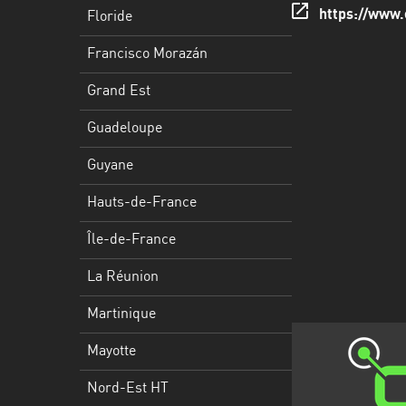
Francisco
https://www.
Floride
Morazán
Francisco Morazán
Grand
Est
Grand Est
Guadeloupe
Guadeloupe
Guyane
Guyane
Hauts-
Hauts-de-France
de-
France
Île-de-France
Île-
La Réunion
de-
Martinique
France
Mayotte
La
Réunion
Nord-Est HT