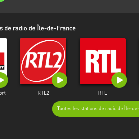
s de radio de Île-de-France
ort
RTL2
RTL
Toutes les stations de radio de Île-d