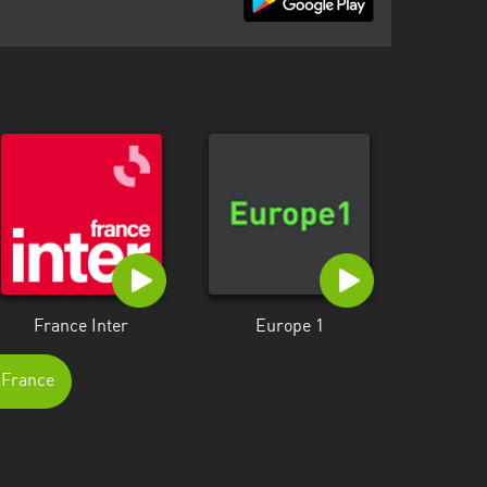
France Inter
Europe 1
e-France