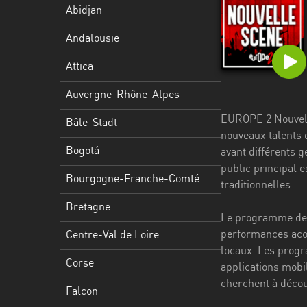
Stadt
Abidjan
Bogotá
Andalousie
Bourgogne-
Attica
Franche-
Comté
Auvergne-Rhône-Alpes
EUROPE 2 Nouvelle
Bretagne
Bâle-Stadt
nouveaux talents 
Centre-
Bogotá
avant différents g
Val
public principal e
Bourgogne-Franche-Comté
de
traditionnelles.
Loire
Bretagne
Le programme de E
Corse
performances acou
Centre-Val de Loire
locaux. Les progra
Falcon
Corse
applications mobi
Floride
cherchent à décou
Falcon