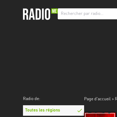
Radio
de:
Toutes
les
régions
Abidjan
Andalousie
Attica
Auvergne-
Rhône-
Radio de:
Page d'accueil
>
R
Alpes
Toutes les régions
Bâle-