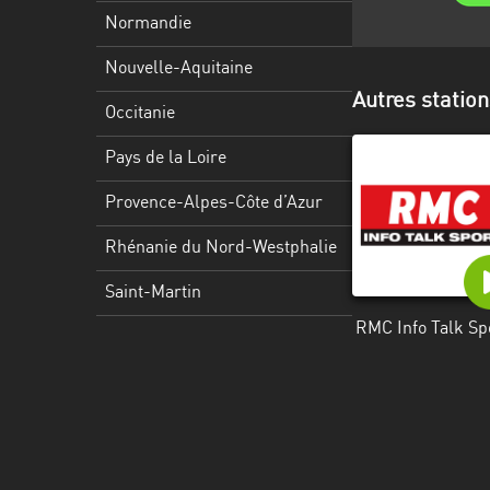
Martinique
Normandie
Mayotte
Nouvelle-Aquitaine
Autres station
Nord-
Occitanie
Est
HT
Pays de la Loire
Normandie
Provence-Alpes-Côte d’Azur
Nouvelle-
Rhénanie du Nord-Westphalie
Aquitaine
Saint-Martin
Occitanie
RMC Info Talk Sp
Pays
de
la
Loire
Provence-