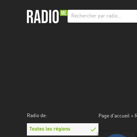
Radio
de:
Toutes
les
régions
Abidjan
Andalousie
Attica
Auvergne-
Rhône-
Radio de:
Page d'accueil
>
R
Alpes
Toutes les régions
Bâle-