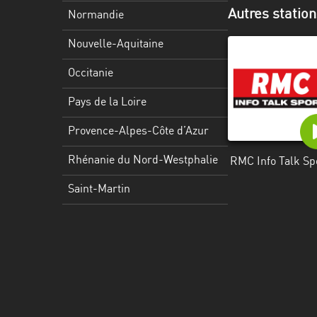
Martinique
Autres station
Normandie
Mayotte
Nouvelle-Aquitaine
Nord-
Occitanie
Est
HT
Pays de la Loire
Normandie
Provence-Alpes-Côte d’Azur
Nouvelle-
Rhénanie du Nord-Westphalie
RMC Info Talk Sp
Aquitaine
Saint-Martin
Occitanie
Pays
de
la
Loire
Provence-