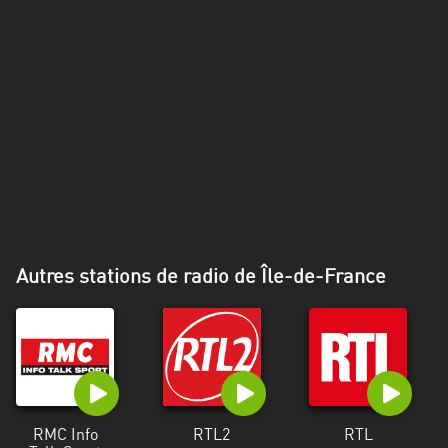
Alpes-
Côte
d’Azur
Rhénanie
du
Nord-
Westphalie
Saint-
Martin
Autres stations de radio de Île-de-France
RMC Info
RTL2
RTL