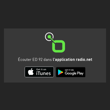
Martinique
Mayotte
Nord-
Est
HT
Normandie
Nouvelle-
Écouter ED 92 dans
l'application radio.net
Aquitaine
Occitanie
Pays
de
la
Loire
Provence-