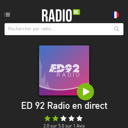
Radio
de:
Toutes
les
régions
Abidjan
Andalousie
Attica
Auvergne-
Rhône-
ED 92 Radio en direct
Alpes
Bâle-
2.0
sur 5.0 sur
1
Avis