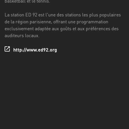
basketball et le tennis.
Francisco
Morazán
La station ED 92 est l'une des stations les plus populaires
Grand
de la région parisienne, offrant une programmation
Est
exclusivement adaptée aux goûts et aux préférences des
auditeurs locaux.
Guadeloupe
http://www.ed92.org
Guyane
Hauts-
de-
France
Île-
de-
France
La
Réunion