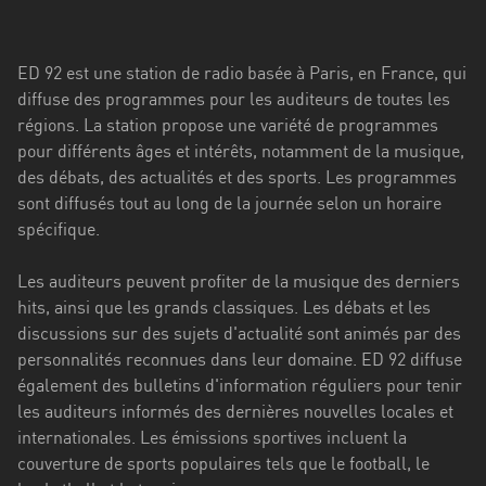
Stadt
Bogotá
ED 92 est une station de radio basée à Paris, en France, qui
Bourgogne-
diffuse des programmes pour les auditeurs de toutes les
Franche-
régions. La station propose une variété de programmes
Comté
pour différents âges et intérêts, notamment de la musique,
des débats, des actualités et des sports. Les programmes
Bretagne
sont diffusés tout au long de la journée selon un horaire
spécifique.
Centre-
Val
Les auditeurs peuvent profiter de la musique des derniers
de
hits, ainsi que les grands classiques. Les débats et les
Loire
discussions sur des sujets d'actualité sont animés par des
Corse
personnalités reconnues dans leur domaine. ED 92 diffuse
également des bulletins d'information réguliers pour tenir
Falcon
les auditeurs informés des dernières nouvelles locales et
internationales. Les émissions sportives incluent la
Floride
couverture de sports populaires tels que le football, le