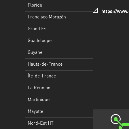
Francisco
Floride
Morazán
https://www
Francisco Morazán
Grand
Est
Grand Est
Guadeloupe
Guadeloupe
Guyane
Guyane
Hauts-
Hauts-de-France
de-
France
Île-de-France
Île-
La Réunion
de-
Martinique
France
Mayotte
La
Réunion
Nord-Est HT