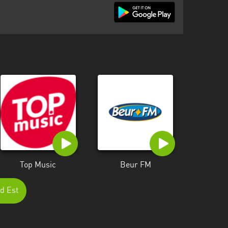
Top Music
Beur FM
nd Est