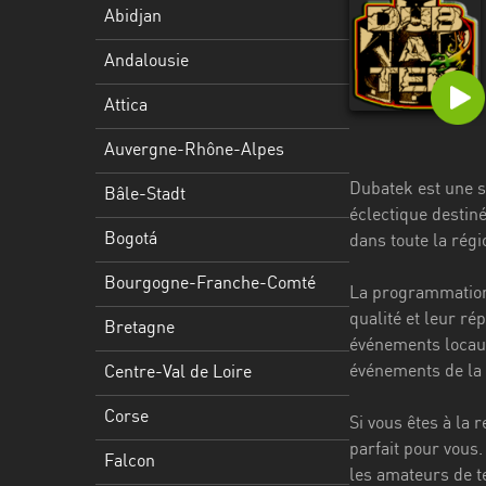
Stadt
Abidjan
Bogotá
Andalousie
Bourgogne-
Attica
Franche-
Comté
Auvergne-Rhône-Alpes
Dubatek est une s
Bretagne
Bâle-Stadt
éclectique destin
Centre-
Bogotá
dans toute la régi
Val
Bourgogne-Franche-Comté
de
La programmation 
Loire
qualité et leur ré
Bretagne
événements locaux
Corse
événements de la v
Centre-Val de Loire
Falcon
Corse
Si vous êtes à la 
Floride
parfait pour vous
Falcon
les amateurs de t