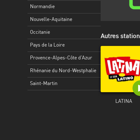
Martinique
Normandie
Mayotte
Nouvelle-Aquitaine
Nord-
Occitanie
Autres station
Est
HT
Pays de la Loire
Normandie
Provence-Alpes-Côte d’Azur
Nouvelle-
Rhénanie du Nord-Westphalie
Aquitaine
Saint-Martin
Occitanie
LATINA
Pays
de
la
Loire
Provence-