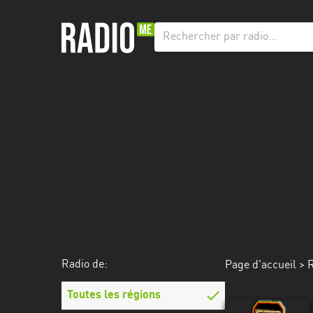
Radio
de:
Toutes
les
régions
Abidjan
Andalousie
Attica
Auvergne-
Rhône-
Radio de:
Page d'accueil
>
R
Alpes
Toutes les régions
Bâle-