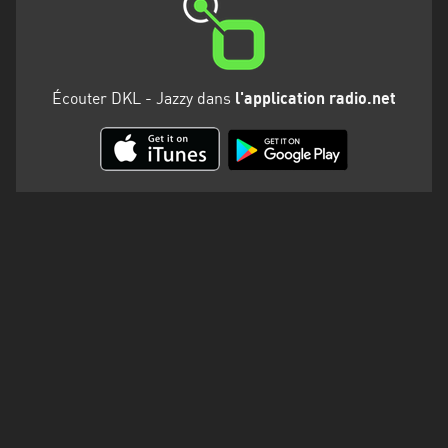
Martinique
Mayotte
Nord-
Écouter DKL - Jazzy dans
l'application radio.net
Est
HT
Normandie
Nouvelle-
Aquitaine
Occitanie
Pays
de
la
Loire
Provence-