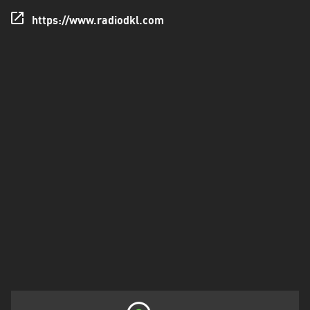
Francisco
Morazán
https://www.radiodkl.com
Grand
Est
Guadeloupe
Guyane
Hauts-
de-
France
Île-
de-
France
La
Réunion