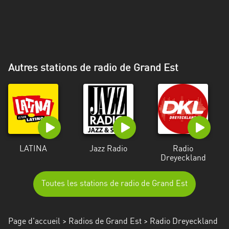
Alpes-
Côte
d’Azur
Rhénanie
Autres stations de radio de Grand Est
du
Nord-
Westphalie
Saint-
Martin
LATINA
Jazz Radio
Radio
Dreyeckland
Toutes les stations de radio de Grand Est
Page d'accueil
>
Radios de Grand Est
> Radio Dreyeckland