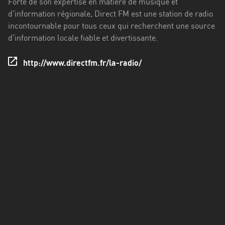
Forte de son expertise en matière de musique et
Francisco
d'information régionale, Direct FM est une station de radio
Morazán
incontournable pour tous ceux qui recherchent une source
Grand
d'information locale fiable et divertissante.
Est
http://www.directfm.fr/la-radio/
Guadeloupe
Guyane
Hauts-
de-
France
Île-
de-
France
La
Réunion