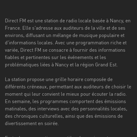
Stadt
Bogotá
Direct FM est une station de radio locale basée à Nancy, en
Bourgogne-
France. Elle s'adresse aux auditeurs de la ville et de ses
Franche-
environs, diffusant un mélange de musique populaire et
Comté
d'informations locales. Avec une programmation riche et
variée, Direct FM se consacre à fournir des informations
Bretagne
fiables et pertinentes sur les événements et les
problématiques liées à Nancy et la région Grand Est.
Centre-
Val
La station propose une grille horaire composée de
de
différents créneaux, permettant aux auditeurs de choisir le
Loire
moment qui leur convient le mieux pour écouter la radio.
Corse
En semaine, les programmes comportent des émissions
matinales, des interviews avec des personnalités locales,
Falcon
des chroniques culturelles, ainsi que des émissions de
divertissement en soirée.
Floride