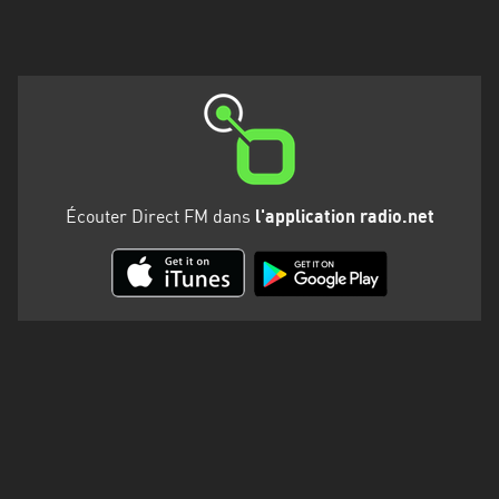
Martinique
Mayotte
Nord-
Est
HT
Normandie
Écouter Direct FM dans
l'application radio.net
Nouvelle-
Aquitaine
Occitanie
Pays
de
la
Loire
Provence-