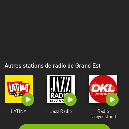
Alpes-
Côte
d’Azur
Rhénanie
du
Nord-
Westphalie
Saint-
Autres stations de radio de Grand Est
Martin
LATINA
Jazz Radio
Radio
Dreyeckland