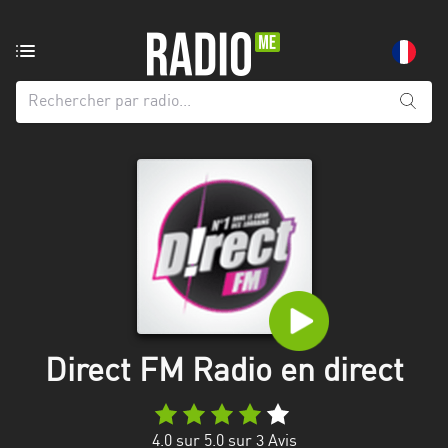
Radio
de:
Toutes
les
régions
Abidjan
Andalousie
Attica
Auvergne-
Rhône-
Direct FM Radio en direct
Alpes
Bâle-
4.0
sur 5.0 sur
3
Avis