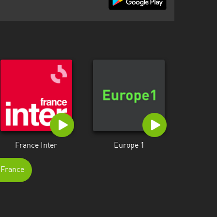
France Inter
Europe 1
e-France