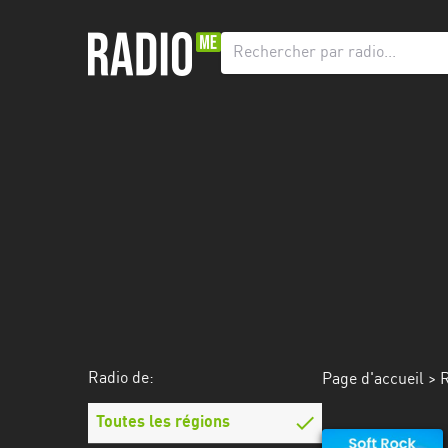
Radio
de:
Toutes
les
régions
Abidjan
Andalousie
Attica
Auvergne-
Rhône-
Radio de:
Page d'accueil
>
R
Alpes
Toutes les régions
Bâle-