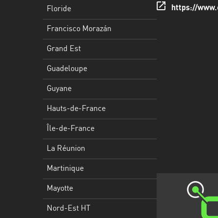
Francisco
https://www.
Floride
Morazán
Francisco Morazán
Grand
Est
Grand Est
Guadeloupe
Guadeloupe
Guyane
Guyane
Hauts-
Hauts-de-France
de-
France
Île-de-France
Île-
La Réunion
de-
Martinique
France
Mayotte
La
Réunion
Nord-Est HT