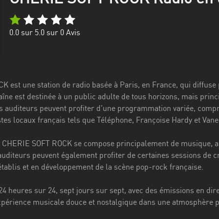
0.0
sur 5.0 sur
0
Avis
est une station de radio basée à Paris, en France, qui diffus
haîne est destinée à un public adulte de tous horizons, mais pri
es auditeurs peuvent profiter d'une programmation variée, compr
stes locaux français tels que Téléphone, Françoise Hardy et Van
CHERIE SOFT ROCK se compose principalement de musique, ain
 auditeurs peuvent également profiter de certaines sessions de c
 établis et en développement de la scène pop-rock française.
 24 heures sur 24, sept jours sur sept, avec des émissions en di
érience musicale douce et nostalgique dans une atmosphère pai