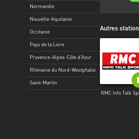
Martinique
Normandie
Mayotte
Nouvelle-Aquitaine
Autres station
Nord-
Occitanie
Est
HT
Pays de la Loire
Normandie
Provence-Alpes-Côte d’Azur
Nouvelle-
Rhénanie du Nord-Westphalie
Aquitaine
Saint-Martin
Occitanie
RMC Info Talk Sp
Pays
de
la
Loire
Provence-