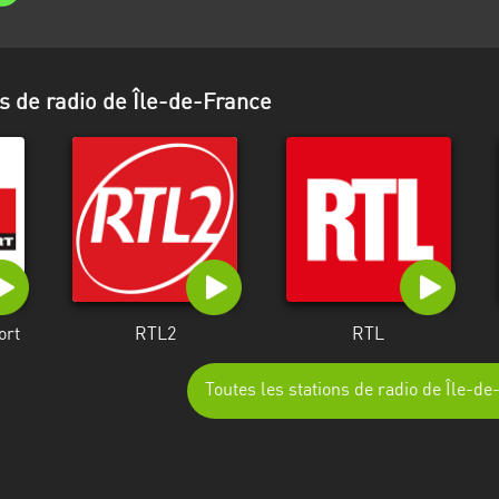
s de radio de Île-de-France
ort
RTL2
RTL
Toutes les stations de radio de Île-d