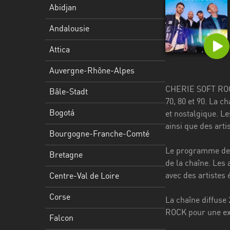
Stadt
Abidjan
Bogotá
Andalousie
Bourgogne-
Attica
Franche-
Comté
Auvergne-Rhône-Alpes
CHERIE SOFT ROCK 
Bretagne
Bâle-Stadt
70, 80 et 90. La c
Centre-
Bogotá
et nostalgique. L
Val
ainsi que des arti
Bourgogne-Franche-Comté
de
Loire
Le programme de 
Bretagne
de la chaîne. Les
Corse
avec des artistes
Centre-Val de Loire
Falcon
Corse
La chaîne diffuse
Floride
ROCK pour une exp
Falcon