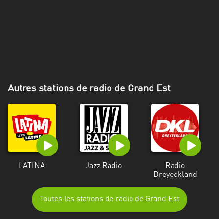
Alpes-
Côte
d’Azur
Rhénanie
du
Nord-
Autres stations de radio de Grand Est
Westphalie
Saint-
Martin
LATINA
Jazz Radio
Radio
Dreyeckland
Toutes les stations de radio de Grand Est