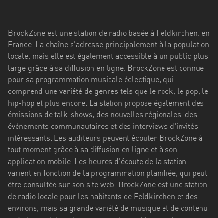
Stadt
Bogotá
BrockZone est une station de radio basée à Feldkirchen, en
Bourgogne-
France. La chaîne s'adresse principalement à la population
Franche-
locale, mais elle est également accessible à un public plus
Comté
large grâce à sa diffusion en ligne. BrockZone est connue
pour sa programmation musicale éclectique, qui
Bretagne
comprend une variété de genres tels que le rock, le pop, le
hip-hop et plus encore. La station propose également des
Centre-
émissions de talk-shows, des nouvelles régionales, des
Val
événements communautaires et des interviews d'invités
de
intéressants. Les auditeurs peuvent écouter BrockZone à
Loire
tout moment grâce à sa diffusion en ligne et à son
Corse
application mobile. Les heures d'écoute de la station
varient en fonction de la programmation planifiée, qui peut
Falcon
être consultée sur son site web. BrockZone est une station
de radio locale pour les habitants de Feldkirchen et des
Floride
environs, mais sa grande variété de musique et de contenu