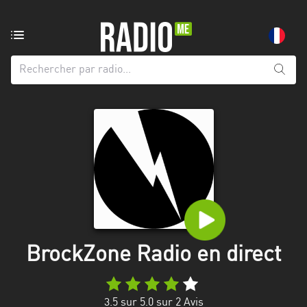
Radio
de:
Toutes
les
régions
Abidjan
Andalousie
Attica
Auvergne-
Rhône-
BrockZone Radio en direct
Alpes
Bâle-
3.5
sur 5.0 sur
2
Avis