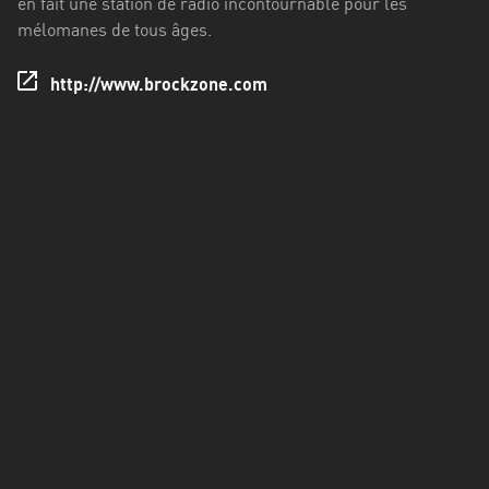
en fait une station de radio incontournable pour les
Francisco
mélomanes de tous âges.
Morazán
Grand
http://www.brockzone.com
Est
Guadeloupe
Guyane
Hauts-
de-
France
Île-
de-
France
La
Réunion