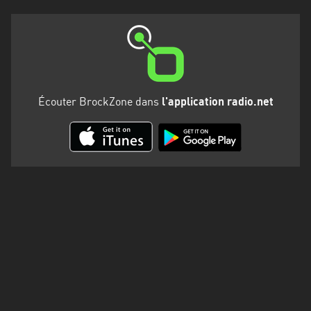
Martinique
Mayotte
Nord-
Est
HT
Écouter BrockZone dans
l'application radio.net
Normandie
Nouvelle-
Aquitaine
Occitanie
Pays
de
la
Loire
Provence-