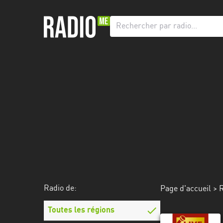
Radio
de:
Toutes
les
régions
Abidjan
Andalousie
Attica
Auvergne-
Rhône-
Radio de:
Page d'accueil
>
R
Alpes
Toutes les régions
Bâle-