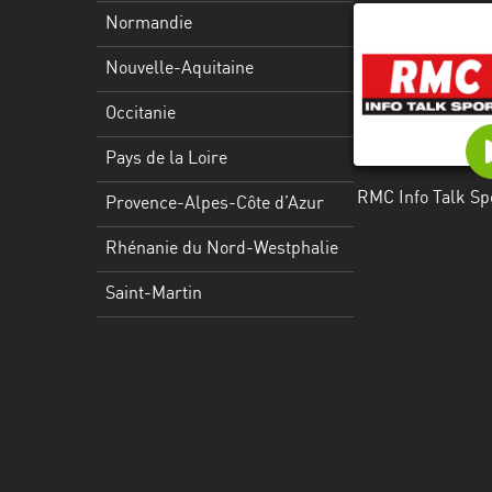
Martinique
Normandie
Mayotte
Nouvelle-Aquitaine
Nord-
Occitanie
Est
HT
Pays de la Loire
RMC Info Talk Sp
Normandie
Provence-Alpes-Côte d’Azur
Nouvelle-
Rhénanie du Nord-Westphalie
Aquitaine
Saint-Martin
Occitanie
Pays
de
la
Loire
Provence-