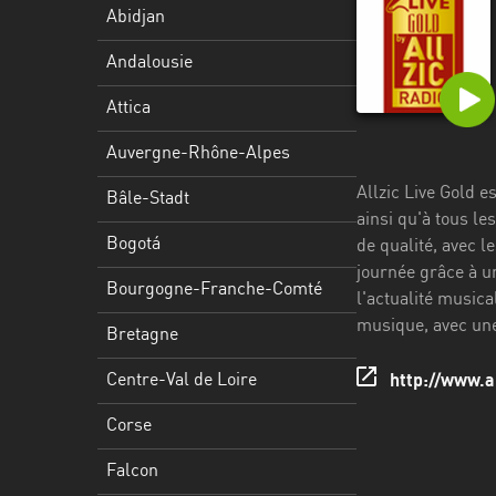
Stadt
Abidjan
Bogotá
Andalousie
Bourgogne-
Attica
Franche-
Comté
Auvergne-Rhône-Alpes
Allzic Live Gold e
Bretagne
Bâle-Stadt
ainsi qu'à tous l
Centre-
Bogotá
de qualité, avec l
Val
journée grâce à u
Bourgogne-Franche-Comté
de
l'actualité musica
Loire
musique, avec une 
Bretagne
Corse
Centre-Val de Loire
http://www.a
Falcon
Corse
Floride
Falcon