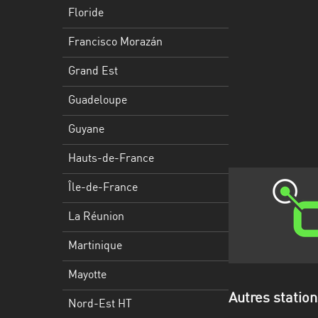
Francisco
Floride
Morazán
Francisco Morazán
Grand
Est
Grand Est
Guadeloupe
Guadeloupe
Guyane
Guyane
Hauts-
Hauts-de-France
de-
France
Île-de-France
Île-
La Réunion
de-
Martinique
France
Mayotte
La
Réunion
Autres station
Nord-Est HT