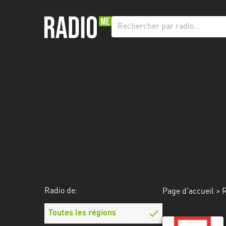
Radio
de:
Toutes
les
régions
Abidjan
Andalousie
Attica
Auvergne-
Rhône-
Radio de:
Page d'accueil
>
R
Alpes
Toutes les régions
Bâle-