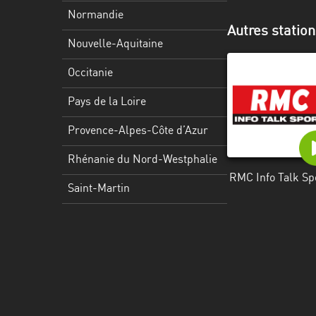
Martinique
Normandie
Autres station
Mayotte
Nouvelle-Aquitaine
Nord-
Occitanie
Est
HT
Pays de la Loire
Normandie
Provence-Alpes-Côte d’Azur
Nouvelle-
Rhénanie du Nord-Westphalie
Aquitaine
RMC Info Talk Sp
Saint-Martin
Occitanie
Pays
de
la
Loire
Provence-