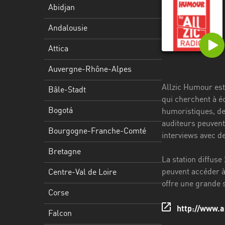
Stadt
Abidjan
Bogotá
Andalousie
Bourgogne-
Attica
Franche-
Comté
Auvergne-Rhône-Alpes
Allzic Humour est 
Bretagne
Bâle-Stadt
qui cherchent à é
Centre-
Bogotá
humoristiques, de
Val
auditeurs peuvent
Bourgogne-Franche-Comté
de
interviews avec d
Loire
Bretagne
La station diffuse
Corse
peuvent accéder à 
Centre-Val de Loire
offre une grande 
Falcon
Corse
Floride
http://www.al
Falcon