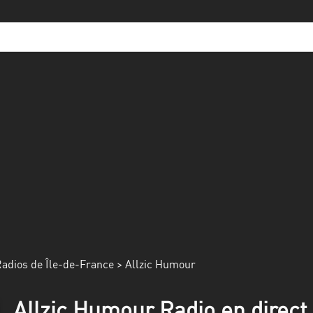
adios de Île-de-France
> Allzic Humour
Allzic Humour Radio en direct