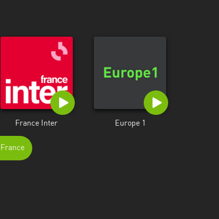
France Inter
Europe 1
e-France