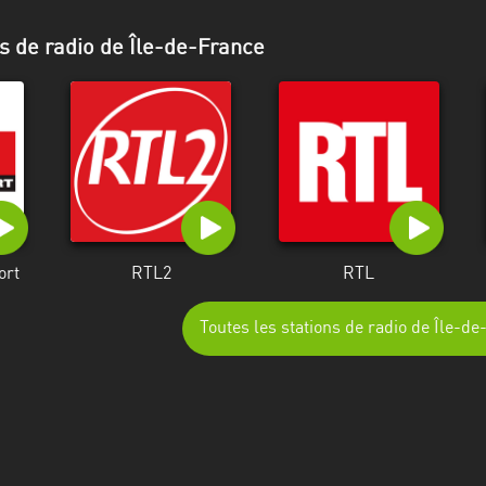
s de radio de Île-de-France
ort
RTL2
RTL
Toutes les stations de radio de Île-d