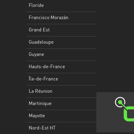
Francisco
Floride
Morazán
Francisco Morazán
Grand
Est
Grand Est
Guadeloupe
Guadeloupe
Guyane
Guyane
Hauts-
Hauts-de-France
de-
France
Île-de-France
Île-
La Réunion
de-
Martinique
France
Mayotte
La
Réunion
Nord-Est HT