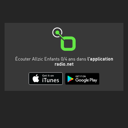
Martinique
Mayotte
Nord-
Est
HT
Normandie
Écouter Allzic Enfants 0/4 ans dans
l'application
Nouvelle-
radio.net
Aquitaine
Occitanie
Pays
de
la
Loire
Provence-