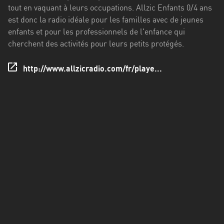
Francisco
tout en vaquant à leurs occupations. Allzic Enfants 0/4 ans
Morazán
est donc la radio idéale pour les familles avec de jeunes
enfants et pour les professionnels de l'enfance qui
Grand
cherchent des activités pour leurs petits protégés.
Est
Guadeloupe
http://www.allzicradio.com/fr/playe...
Guyane
Hauts-
de-
France
Île-
de-
France
La
Réunion