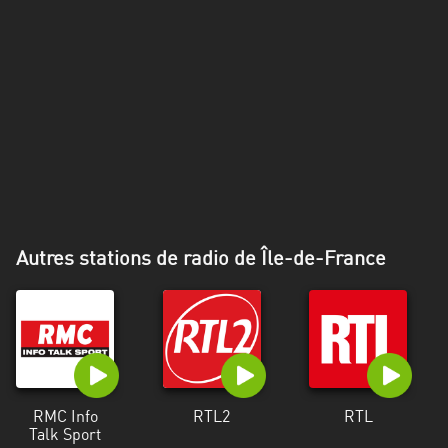
Alpes-
Côte
d’Azur
Rhénanie
du
Nord-
Westphalie
Saint-
Martin
Autres stations de radio de Île-de-France
RMC Info
RTL2
RTL
Talk Sport