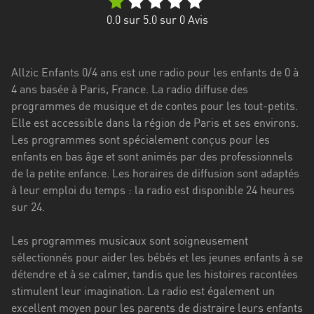
Stadt
0.0
sur 5.0 sur
0
Avis
Bogotá
Bourgogne-
Allzic Enfants 0/4 ans est une radio pour les enfants de 0 à
Franche-
4 ans basée à Paris, France. La radio diffuse des
Comté
programmes de musique et de contes pour les tout-petits.
Bretagne
Elle est accessible dans la région de Paris et ses environs.
Les programmes sont spécialement conçus pour les
Centre-
enfants en bas âge et sont animés par des professionnels
Val
de la petite enfance. Les horaires de diffusion sont adaptés
de
à leur emploi du temps : la radio est disponible 24 heures
Loire
sur 24.
Corse
Les programmes musicaux sont soigneusement
sélectionnés pour aider les bébés et les jeunes enfants à se
Falcon
détendre et à se calmer, tandis que les histoires racontées
Floride
stimulent leur imagination. La radio est également un
excellent moyen pour les parents de distraire leurs enfants