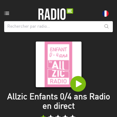
Radio
de:
Toutes
les
régions
Abidjan
Andalousie
Attica
Auvergne-
Rhône-
Allzic Enfants 0/4 ans Radio
Alpes
en direct
Bâle-