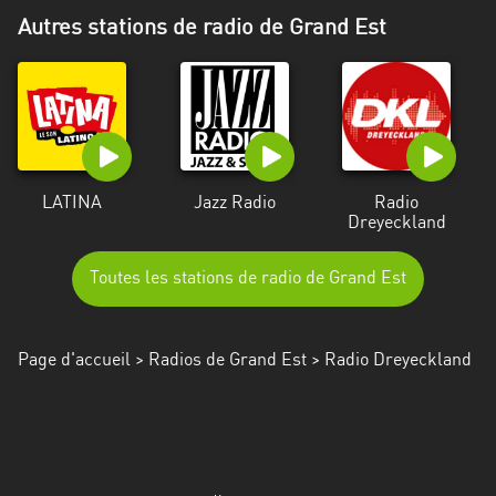
Alpes-
Autres stations de radio de Grand Est
Côte
d’Azur
Rhénanie
du
Nord-
Westphalie
LATINA
Jazz Radio
Radio
Dreyeckland
Saint-
Martin
Toutes les stations de radio de Grand Est
Page d'accueil
>
Radios de Grand Est
> Radio Dreyeckland