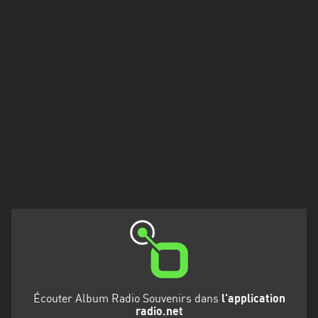
Francisco
Morazán
Grand
Est
Guadeloupe
Guyane
Hauts-
de-
France
Île-
de-
France
La
Réunion
Écouter Album Radio Souvenirs dans
l'application
radio.net