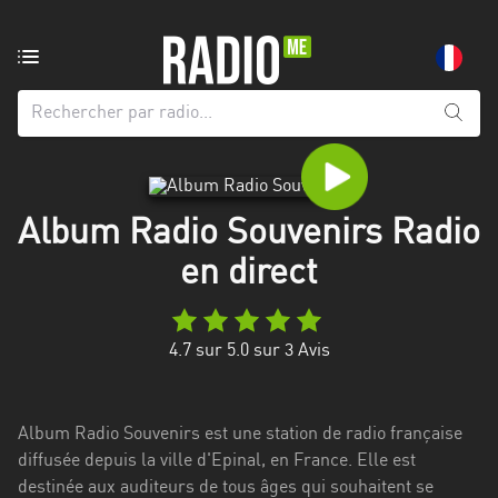
Radio
de:
Toutes
les
régions
Album Radio Souvenirs Radio
Abidjan
en direct
Andalousie
Attica
4.7
sur 5.0 sur
3
Avis
Auvergne-
Rhône-
Alpes
Album Radio Souvenirs est une station de radio française
diffusée depuis la ville d'Epinal, en France. Elle est
Bâle-
destinée aux auditeurs de tous âges qui souhaitent se