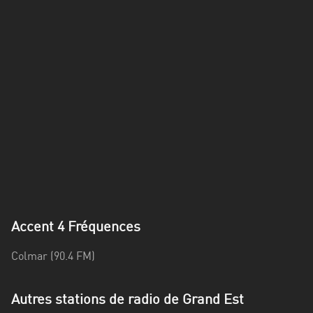
Alpes-
Côte
d’Azur
Rhénanie
du
Nord-
Westphalie
Saint-
Martin
Accent 4 Fréquences
Colmar (90.4 FM)
Autres stations de radio de Grand Est