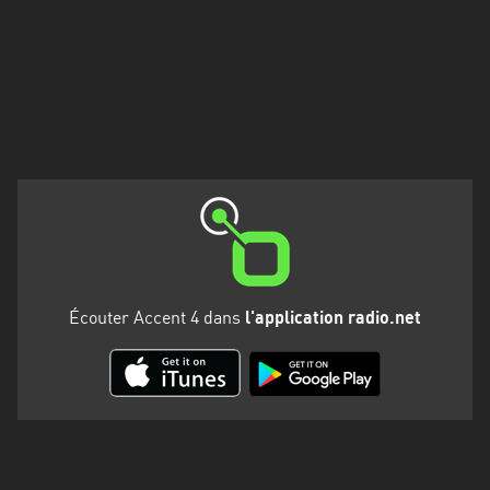
Martinique
Mayotte
Nord-
Est
HT
Normandie
Nouvelle-
Aquitaine
Occitanie
Écouter Accent 4 dans
l'application radio.net
Pays
de
la
Loire
Provence-