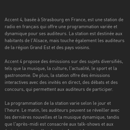
Stadt
Bogotá
Accent 4, basée à Strasbourg en France, est une station de
Bourgogne-
radio en français qui offre une programmation variée et
Franche-
dynamique pour ses auditeurs. La station est destinée aux
Comté
habitants de l'Alsace, mais touche également les auditeurs
de la région Grand Est et des pays voisins.
Bretagne
Accent 4 propose des émissions sur des sujets diversifiés,
Centre-
tels que la musique, la culture, l'actualité, le sport et la
Val
gastronomie. De plus, la station offre des émissions
de
interactives avec des invités en direct, des débats et des
Loire
concours, qui permettent aux auditeurs de participer.
Corse
La programmation de la station varie selon le jour et
Falcon
l'heure. Le matin, les auditeurs peuvent se réveiller avec
les dernières nouvelles et la musique dynamique, tandis
Floride
que l'après-midi est consacrée aux talk-shows et aux