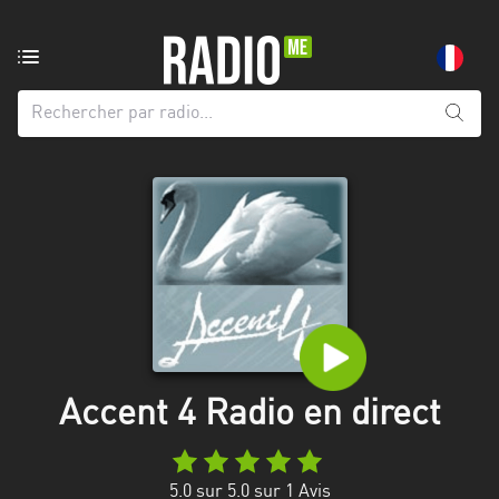
Radio
de:
Toutes
les
régions
Abidjan
Andalousie
Attica
Auvergne-
Rhône-
Accent 4 Radio en direct
Alpes
Bâle-
5.0
sur 5.0 sur
1
Avis