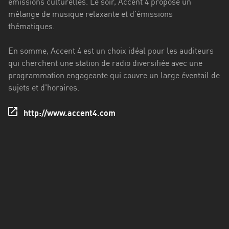
émissions culturelles. Le soir, Accent 4 propose un
Francisco
mélange de musique relaxante et d'émissions
Morazán
thématiques.
Grand
Est
En somme, Accent 4 est un choix idéal pour les auditeurs
qui cherchent une station de radio diversifiée avec une
Guadeloupe
programmation engageante qui couvre un large éventail de
sujets et d'horaires.
Guyane
Hauts-
http://www.accent4.com
de-
France
Île-
de-
France
La
Réunion