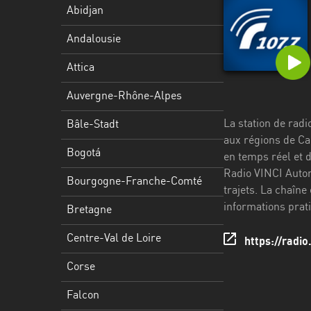
Stadt
Abidjan
Bogotá
Andalousie
Bourgogne-
Attica
Franche-
Comté
Auvergne-Rhône-Alpes
Bretagne
La station de rad
Bâle-Stadt
aux régions de Ca
Centre-
Bogotá
en temps réel et d
Val
Radio VINCI Autor
Bourgogne-Franche-Comté
de
trajets. La chaîne
Loire
informations prati
Bretagne
Corse
Centre-Val de Loire
https://radio
Falcon
Corse
Floride
Falcon