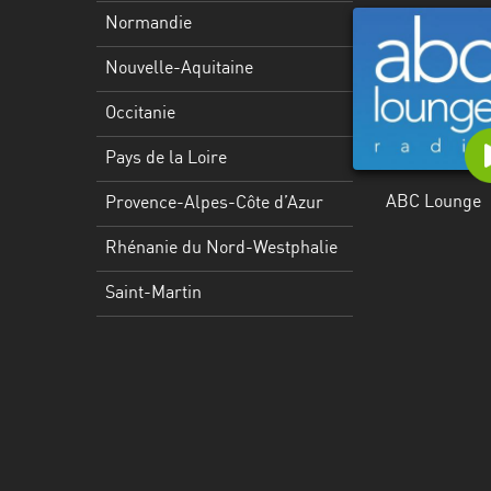
Martinique
Normandie
Mayotte
Nouvelle-Aquitaine
Nord-
Occitanie
Est
HT
Pays de la Loire
Normandie
ABC Lounge
Provence-Alpes-Côte d’Azur
Nouvelle-
Rhénanie du Nord-Westphalie
Aquitaine
Saint-Martin
Occitanie
Pays
de
la
Loire
Provence-