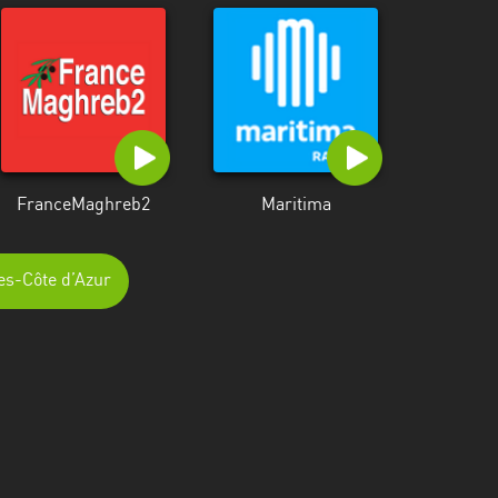
FranceMaghreb2
Maritima
pes-Côte d’Azur