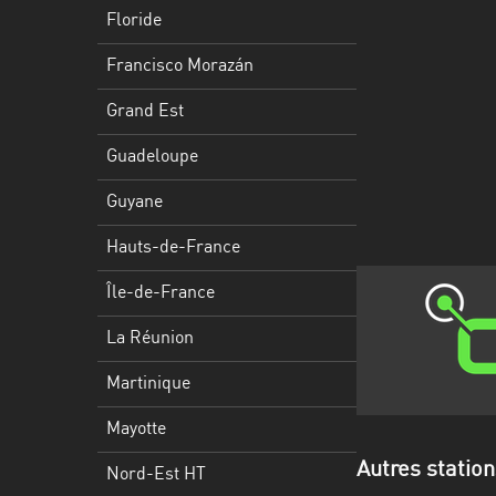
Francisco
Floride
Morazán
Francisco Morazán
Grand
Est
Grand Est
Guadeloupe
Guadeloupe
Guyane
Guyane
Hauts-
Hauts-de-France
de-
France
Île-de-France
Île-
La Réunion
de-
Martinique
France
Mayotte
La
Réunion
Autres statio
Nord-Est HT