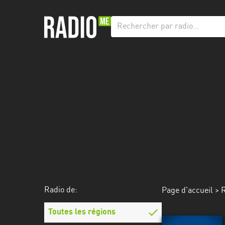
Radio
de:
Toutes
les
régions
Abidjan
Andalousie
Attica
Auvergne-
Rhône-
Radio de:
Page d'accueil
>
R
Alpes
Toutes les régions
Bâle-