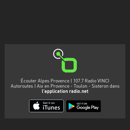
Martinique
Mayotte
Nord-
Est
HT
Normandie
Nouvelle-
Aquitaine
Écouter Alpes Provence | 107.7 Radio VINCI
Occitanie
Autoroutes | Aix en Provence - Toulon - Sisteron dans
l'application radio.net
Pays
de
la
Loire
Provence-