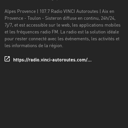
Francisco
Morazán
Alpes Provence | 107.7 Radio VINCI Autoroutes | Aix en
Provence - Toulon - Sisteron diffuse en continu, 24h/24,
Grand
7j/7, et est accessible sur le web, les applications mobiles
Est
et les fréquences radio FM. La radio est la solution idéale
Guadeloupe
pour rester connecté avec les événements, les activités et
les informations de la région.
Guyane
https://radio.vinci-autoroutes.com/...
Hauts-
de-
France
Île-
de-
France
La
Réunion