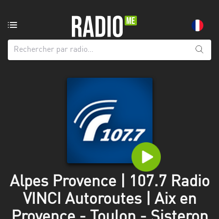
Radio
de:
Toutes
les
régions
Abidjan
Andalousie
Attica
Auvergne-
Rhône-
Alpes Provence | 107.7 Radio
Alpes
VINCI Autoroutes | Aix en
Bâle-
Provence - Toulon - Sisteron