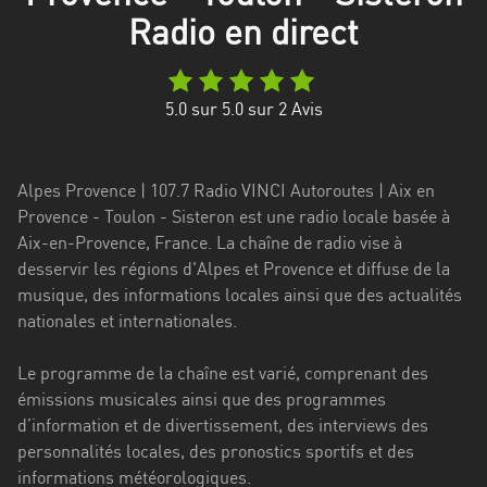
Stadt
Radio en direct
Bogotá
Bourgogne-
5.0
sur 5.0 sur
2
Avis
Franche-
Comté
Bretagne
Alpes Provence | 107.7 Radio VINCI Autoroutes | Aix en
Provence - Toulon - Sisteron est une radio locale basée à
Centre-
Aix-en-Provence, France. La chaîne de radio vise à
Val
desservir les régions d'Alpes et Provence et diffuse de la
de
musique, des informations locales ainsi que des actualités
Loire
nationales et internationales.
Corse
Le programme de la chaîne est varié, comprenant des
émissions musicales ainsi que des programmes
Falcon
d’information et de divertissement, des interviews des
Floride
personnalités locales, des pronostics sportifs et des
informations météorologiques.