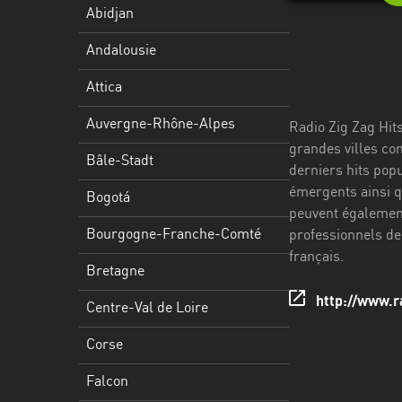
Stadt
Abidjan
Bogotá
Andalousie
Bourgogne-
Attica
Franche-
Comté
Auvergne-Rhône-Alpes
Radio Zig Zag Hit
grandes villes co
Bretagne
Bâle-Stadt
derniers hits popu
émergents ainsi q
Centre-
Bogotá
peuvent également 
Val
Bourgogne-Franche-Comté
professionnels de
de
français.
Loire
Bretagne
Corse
http://www.r
Centre-Val de Loire
Falcon
Corse
Floride
Falcon