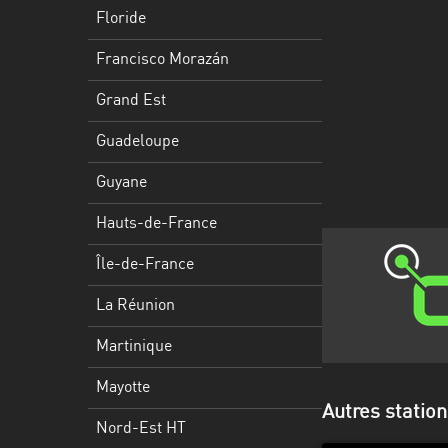
Francisco
Floride
Morazán
Francisco Morazán
Grand
Est
Grand Est
Guadeloupe
Guadeloupe
Guyane
Guyane
Hauts-
Hauts-de-France
de-
France
Île-de-France
Île-
La Réunion
de-
Martinique
France
Mayotte
La
Autres statio
Réunion
Nord-Est HT