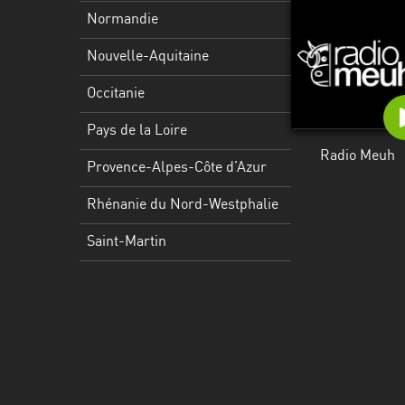
Martinique
Normandie
Mayotte
Nouvelle-Aquitaine
Nord-
Occitanie
Est
HT
Pays de la Loire
Radio Meuh
Normandie
Provence-Alpes-Côte d’Azur
Nouvelle-
Rhénanie du Nord-Westphalie
Aquitaine
Saint-Martin
Occitanie
Pays
de
la
Loire
Provence-