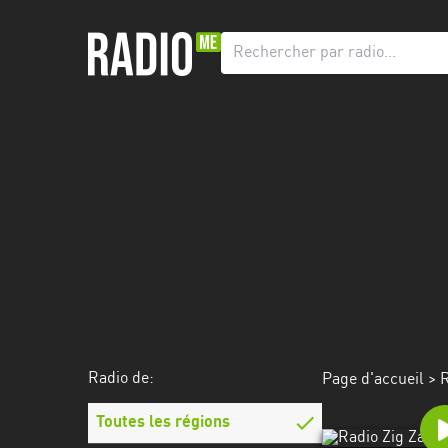
Radio
de:
Toutes
les
régions
Abidjan
Andalousie
Attica
Auvergne-
Rhône-
Radio de:
Page d'accueil
>
R
Alpes
Toutes les régions
Bâle-