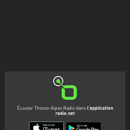
Francisco
Morazán
Grand
Est
Guadeloupe
Guyane
Hauts-
de-
France
Île-
de-
France
Écouter Thonon Alpes Radio dans
l'application
radio.net
La
Réunion