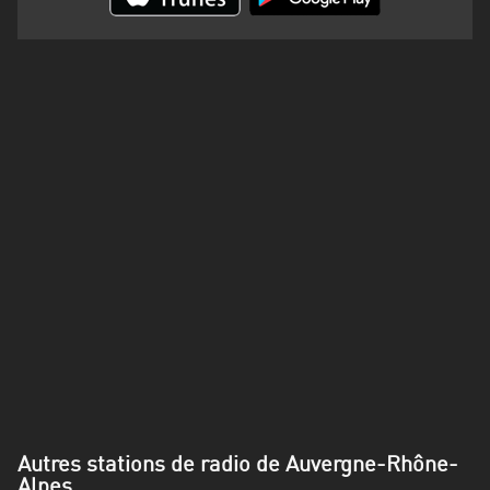
Martinique
Mayotte
Nord-
Est
HT
Normandie
Nouvelle-
Aquitaine
Occitanie
Pays
de
la
Loire
Autres stations de radio de Auvergne-Rhône-
Provence-
Alpes