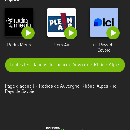
Alpes-
Côte
d’Azur
Rhénanie
du
Radio Meuh
Nord-
Plein Air
ici Pays de
Savoie
Westphalie
Saint-
Toutes les stations de radio de Auvergne-Rhône-Alpes
Martin
Page d'accueil
>
Radios de Auvergne-Rhône-Alpes
> ici
Pays de Savoie