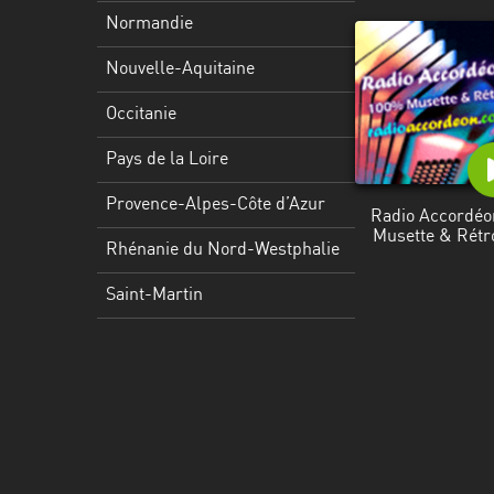
Martinique
Normandie
Mayotte
Nouvelle-Aquitaine
Nord-
Occitanie
Est
HT
Pays de la Loire
Normandie
Provence-Alpes-Côte d’Azur
Radio Accordéo
Musette & Rétr
Nouvelle-
Rhénanie du Nord-Westphalie
Aquitaine
Saint-Martin
Occitanie
Pays
de
la
Loire
Provence-