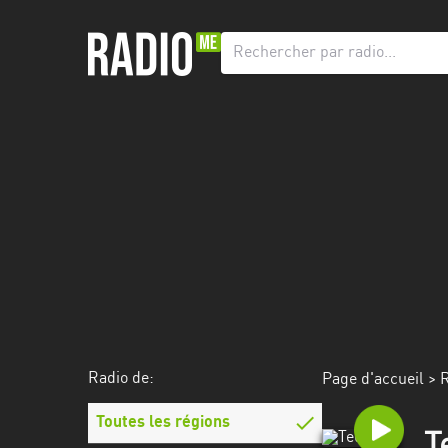
Radio
de:
Toutes
les
régions
Abidjan
Andalousie
Attica
Auvergne-
Rhône-
Radio de:
Page d'accueil
>
R
Alpes
Toutes les régions
Bâle-
T