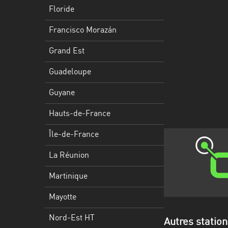
Francisco
Floride
Morazán
Francisco Morazán
Grand
Est
Grand Est
Guadeloupe
Guadeloupe
Guyane
Guyane
Hauts-
Hauts-de-France
de-
France
Île-de-France
Île-
La Réunion
de-
Martinique
France
Mayotte
La
Réunion
Nord-Est HT
Autres station