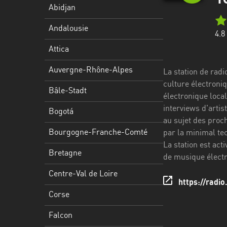
Stadt
Abidjan
Bogotá
Andalousie
4.8
Bourgogne-
Attica
Franche-
Comté
Auvergne-Rhône-Alpes
La station de rad
culture électroniq
Bretagne
Bâle-Stadt
électronique loca
interviews d'arti
Centre-
Bogotá
au sujet des proc
Val
Bourgogne-Franche-Comté
par la minimal tec
de
La station est ac
Loire
Bretagne
de musique électr
Corse
Centre-Val de Loire
https://radi
Falcon
Corse
Floride
Falcon