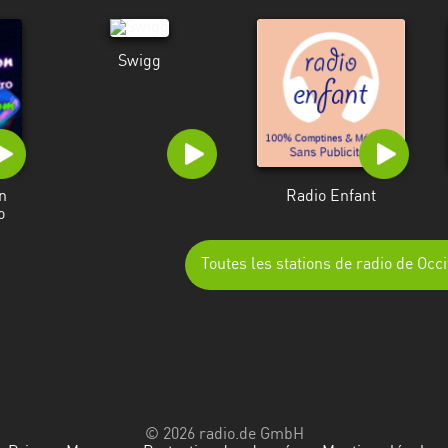
Swigg
n
Radio Enfant
o
Toutes les stations de radio de Occi
© 2026 radio.de GmbH