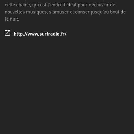
Francisco
cette chaîne, qui est l'endroit idéal pour découvrir de
Morazán
nouvelles musiques, s'amuser et danser jusqu'au bout de
la nuit.
Grand
Est
http://www.surfradio.fr/
Guadeloupe
Guyane
Hauts-
de-
France
Île-
de-
France
La
Réunion