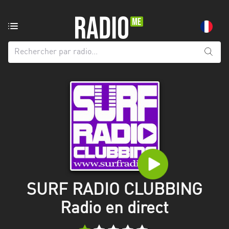
Radio
de:
Toutes
les
régions
Abidjan
Andalousie
Attica
Auvergne-
Rhône-
SURF RADIO CLUBBING
Alpes
Radio en direct
Bâle-