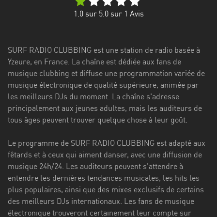
Stadt
1.0
sur 5.0 sur
1
Avis
Bogotá
Bourgogne-
SURF RADIO CLUBBING est une station de radio basée à
Franche-
Yzeure, en France. La chaîne est dédiée aux fans de
Comté
musique clubbing et diffuse une programmation variée de
Bretagne
musique électronique de qualité supérieure, animée par
les meilleurs DJs du moment. La chaîne s'adresse
Centre-
principalement aux jeunes adultes, mais les auditeurs de
Val
tous âges peuvent trouver quelque chose à leur goût.
de
Loire
Le programme de SURF RADIO CLUBBING est adapté aux
fêtards et à ceux qui aiment danser, avec une diffusion de
Corse
musique 24h/24. Les auditeurs peuvent s'attendre à
entendre les dernières tendances musicales, les hits les
Falcon
plus populaires, ainsi que des mixes exclusifs de certains
Floride
des meilleurs DJs internationaux. Les fans de musique
électronique trouveront certainement leur compte sur