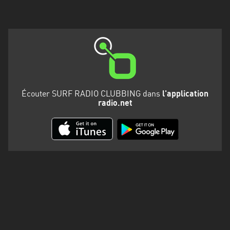
Martinique
Mayotte
Nord-
Est
HT
Normandie
Écouter SURF RADIO CLUBBING dans
l'application
radio.net
Nouvelle-
Aquitaine
Occitanie
Pays
de
la
Loire
Provence-