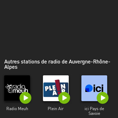
Alpes-
Côte
d’Azur
Rhénanie
du
Nord-
Westphalie
Saint-
Autres stations de radio de Auvergne-Rhône-
Martin
Alpes
Radio Meuh
Plein Air
ici Pays de
Savoie