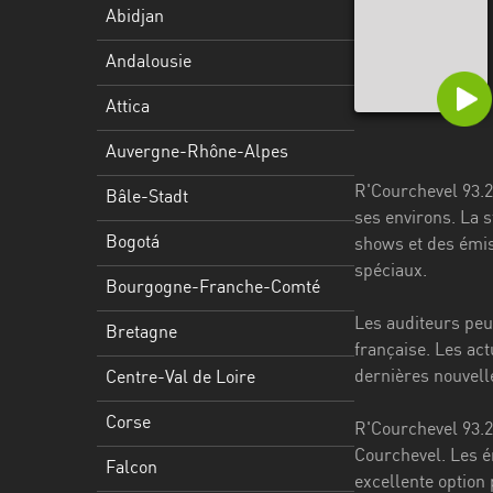
Stadt
Abidjan
Bogotá
Andalousie
Bourgogne-
Attica
Franche-
Comté
Auvergne-Rhône-Alpes
R'Courchevel 93.2 
Bretagne
Bâle-Stadt
ses environs. La 
Centre-
Bogotá
shows et des émis
Val
spéciaux.
Bourgogne-Franche-Comté
de
Loire
Les auditeurs peuv
Bretagne
française. Les ac
Corse
dernières nouvell
Centre-Val de Loire
Falcon
Corse
R'Courchevel 93.2
Floride
Courchevel. Les é
Falcon
excellente option