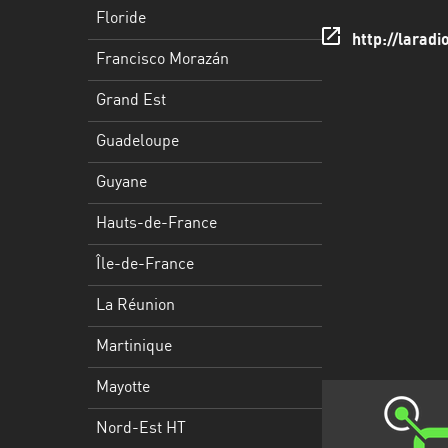
Francisco
Floride
Morazán
http://laradi
Francisco Morazán
Grand
Est
Grand Est
Guadeloupe
Guadeloupe
Guyane
Guyane
Hauts-
Hauts-de-France
de-
France
Île-de-France
Île-
La Réunion
de-
Martinique
France
Mayotte
La
Réunion
Nord-Est HT