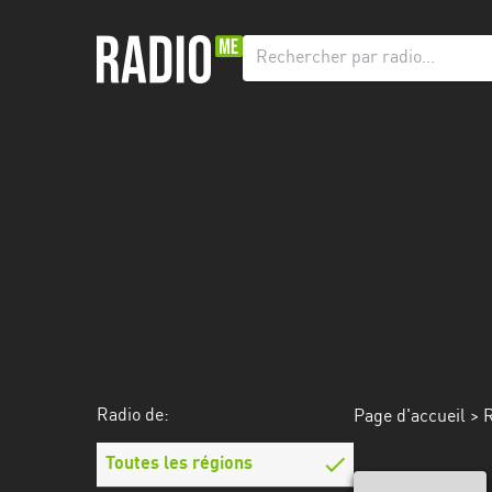
Radio
de:
Toutes
les
régions
Abidjan
Andalousie
Attica
Auvergne-
Rhône-
Radio de:
Page d'accueil
>
R
Alpes
Toutes les régions
Bâle-