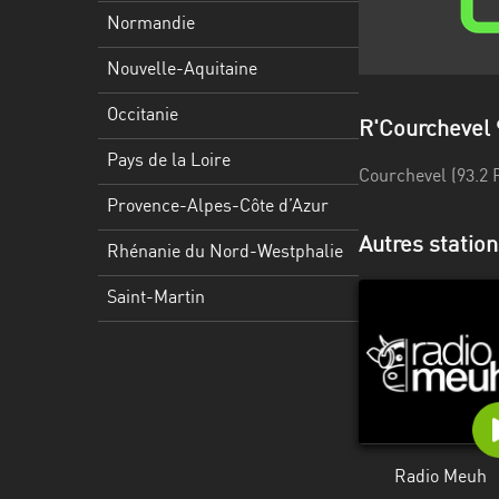
Martinique
Normandie
Mayotte
Nouvelle-Aquitaine
Nord-
Occitanie
R'Courchevel 
Est
HT
Pays de la Loire
Courchevel (93.2 
Normandie
Provence-Alpes-Côte d’Azur
Autres statio
Nouvelle-
Rhénanie du Nord-Westphalie
Aquitaine
Saint-Martin
Occitanie
Pays
de
la
Loire
Radio Meuh
Provence-