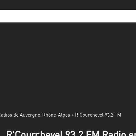
adios de Auvergne-Rhône-Alpes
> R'Courchevel 93.2 FM
R'Courchevel 93.2 FM Radio en