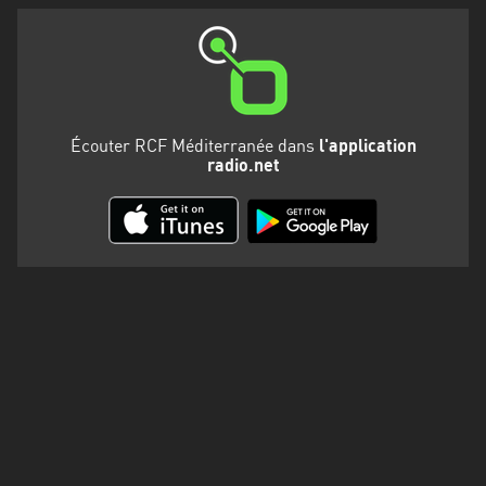
Martinique
Mayotte
Nord-
Est
Écouter RCF Méditerranée dans
l'application
HT
radio.net
Normandie
Nouvelle-
Aquitaine
Occitanie
Pays
de
la
Loire
Provence-