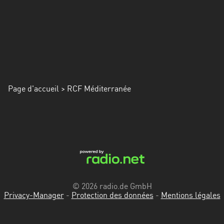
Alpes-
Côte
d’Azur
Rhénanie
du
Nord-
Page d'accueil
> RCF Méditerranée
Westphalie
Saint-
Martin
© 2026 radio.de GmbH
Privacy-Manager
-
Protection des données
-
Mentions légales