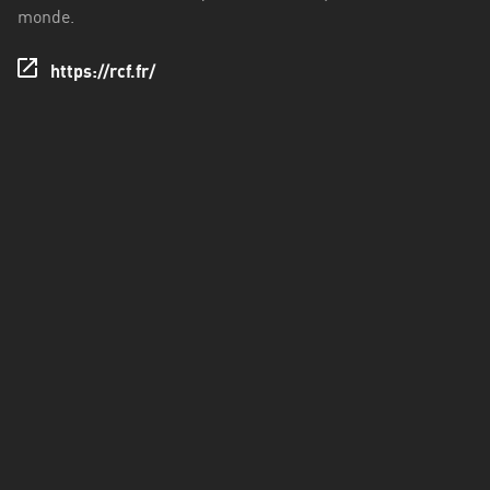
Francisco
monde.
Morazán
https://rcf.fr/
Grand
Est
Guadeloupe
Guyane
Hauts-
de-
France
Île-
de-
France
La
Réunion