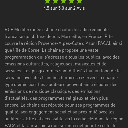
Stadt
4.5
sur 5.0 sur
2
Avis
Bogotá
Bourgogne-
RCF Méditerranée est une chaîne de radio régionale
Franche-
française qui diffuse depuis Marseille, en France. Elle
Comté
couvre la région Provence-Alpes-Côte d'Azur (PACA), ainsi
Bretagne
que l'île de Corse. La chaîne propose une vaste
programmation qui s'adresse à tous les publics, avec des
Centre-
émissions culturelles, religieuses, musicales et de
Val
services. Les programmes sont diffusés tout au long de la
de
semaine, avec des tranches horaires réservées à chaque
Loire
type d'émission. Les auditeurs peuvent ainsi écouter des
émissions de musique classique, des émissions
Corse
d'actualités, des programmes religieux et bien plus
encore. La chaîne est réputée pour ses programmes de
Falcon
qualité, son engagement social et sa proximité avec les
Floride
auditeurs. Elle est accessible via la radio FM dans la région
PACA et la Corse, ainsi que sur internet pour le reste du