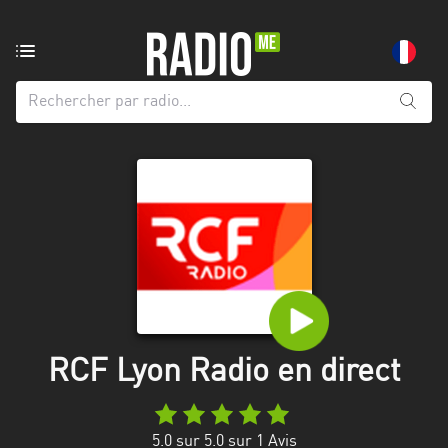
Radio
de:
Toutes
les
régions
Abidjan
Andalousie
Attica
Auvergne-
Rhône-
RCF Lyon Radio en direct
Alpes
Bâle-
5.0
sur 5.0 sur
1
Avis