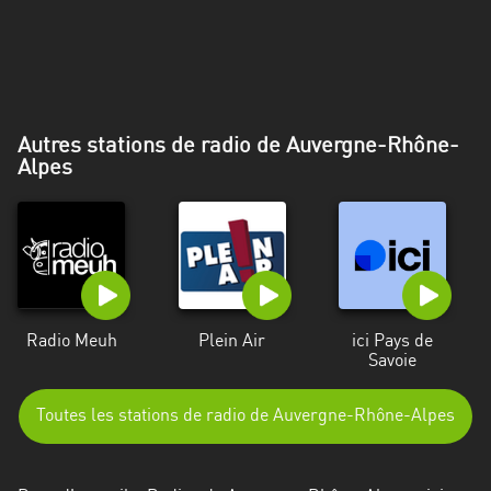
Alpes-
Côte
d’Azur
Rhénanie
Autres stations de radio de Auvergne-Rhône-
du
Alpes
Nord-
Westphalie
Saint-
Martin
Radio Meuh
Plein Air
ici Pays de
Savoie
Toutes les stations de radio de Auvergne-Rhône-Alpes