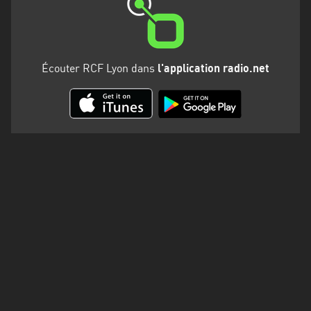
Martinique
Mayotte
Nord-
Écouter RCF Lyon dans
l'application radio.net
Est
HT
Normandie
Nouvelle-
Aquitaine
Occitanie
Pays
de
la
Loire
Provence-