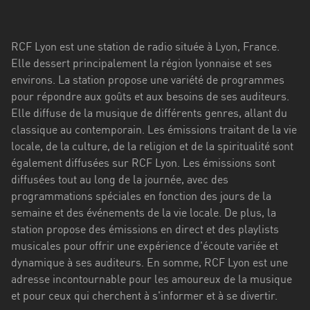
Stadt
Bogotá
RCF Lyon est une station de radio située à Lyon, France.
Bourgogne-
Elle dessert principalement la région lyonnaise et ses
Franche-
environs. La station propose une variété de programmes
Comté
pour répondre aux goûts et aux besoins de ses auditeurs.
Elle diffuse de la musique de différents genres, allant du
Bretagne
classique au contemporain. Les émissions traitant de la vie
locale, de la culture, de la religion et de la spiritualité sont
Centre-
également diffusées sur RCF Lyon. Les émissions sont
Val
diffusées tout au long de la journée, avec des
de
programmations spéciales en fonction des jours de la
Loire
semaine et des événements de la vie locale. De plus, la
Corse
station propose des émissions en direct et des playlists
musicales pour offrir une expérience d'écoute variée et
Falcon
dynamique à ses auditeurs. En somme, RCF Lyon est une
adresse incontournable pour les amoureux de la musique
Floride
et pour ceux qui cherchent à s'informer et à se divertir.