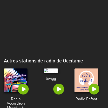
Alpes-
Côte
d’Azur
Rhénanie
du
Nord-
Westphalie
Saint-
Martin
Autres stations de radio de Occitanie
Swigg
Radio
Radio Enfant
Accordéon