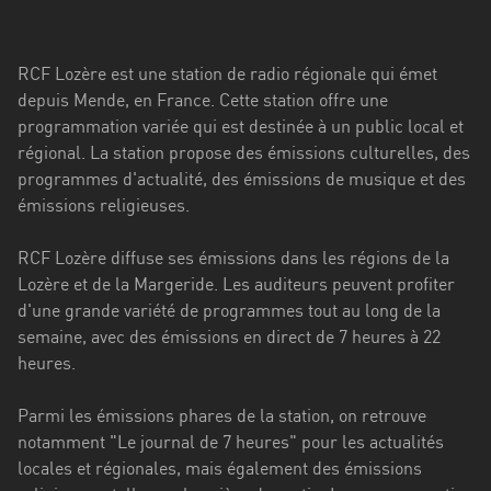
Stadt
Bogotá
RCF Lozère est une station de radio régionale qui émet
Bourgogne-
depuis Mende, en France. Cette station offre une
Franche-
programmation variée qui est destinée à un public local et
Comté
régional. La station propose des émissions culturelles, des
programmes d'actualité, des émissions de musique et des
Bretagne
émissions religieuses.
Centre-
RCF Lozère diffuse ses émissions dans les régions de la
Val
Lozère et de la Margeride. Les auditeurs peuvent profiter
de
d'une grande variété de programmes tout au long de la
Loire
semaine, avec des émissions en direct de 7 heures à 22
Corse
heures.
Falcon
Parmi les émissions phares de la station, on retrouve
notamment "Le journal de 7 heures" pour les actualités
Floride
locales et régionales, mais également des émissions