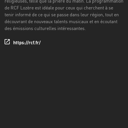
religieuses, telle que la prière du matin. La programmation
Francisco
de RCF Lozère est idéale pour ceux qui cherchent à se
Morazán
tenir informé de ce qui se passe dans leur région, tout en
Grand
découvrant de nouveaux talents musicaux et en écoutant
Est
des émissions culturelles intéressantes.
Guadeloupe
https://rcf.fr/
Guyane
Hauts-
de-
France
Île-
de-
France
La
Réunion