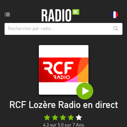
Radio
de:
Toutes
les
régions
Abidjan
Andalousie
Attica
Auvergne-
Rhône-
RCF Lozère Radio en direct
Alpes
Bâle-
4.3
sur 5.0 sur
7
Avis