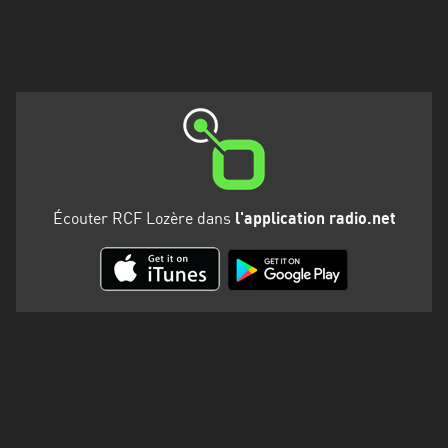
Martinique
Mayotte
Nord-
Est
HT
Normandie
Écouter RCF Lozère dans
l'application radio.net
Nouvelle-
Aquitaine
Occitanie
Pays
de
la
Loire
Provence-