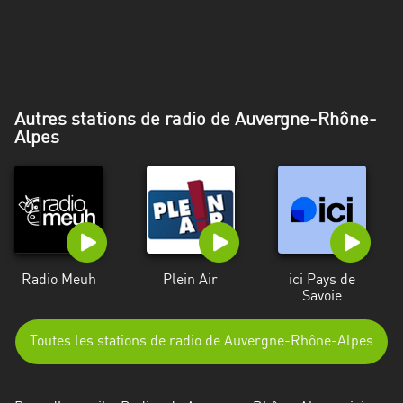
Alpes-
Côte
d’Azur
Rhénanie
Autres stations de radio de Auvergne-Rhône-
du
Alpes
Nord-
Westphalie
Saint-
Martin
Radio Meuh
Plein Air
ici Pays de
Savoie
Toutes les stations de radio de Auvergne-Rhône-Alpes