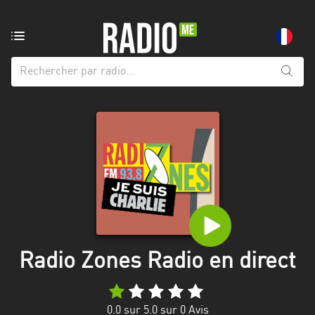
Radio
de:
Toutes
les
régions
Abidjan
Andalousie
Attica
Auvergne-
Rhône-
Radio Zones Radio en direct
Alpes
Bâle-
0.0
sur 5.0 sur
0
Avis