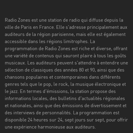
Stadt
Bogotá
Radio Zones est une station de radio qui diffuse depuis la
Bourgogne-
ville de Paris en France. Elle s'adresse principalement aux
Franche-
auditeurs de la région parisienne, mais elle est également
Comté
accessible dans les régions limitrophes. La
programmation de Radio Zones est riche et diverse, offrant
Bretagne
une variété de contenus qui sauront plaire à tous les goûts
musicaux. Les auditeurs peuvent s'attendre à entendre une
Centre-
sélection de classiques des années 80 et 90, ainsi que des
Val
chansons populaires et contemporaines dans différents
de
genres tels que le pop, le rock, la musique électronique et
Loire
le jazz. En termes d'émissions, la station propose des
Corse
informations locales, des bulletins d'actualités régionales
et nationales, ainsi que des émissions de divertissement et
Falcon
des interviews de personnalités. La programmation est
disponible 24 heures sur 24, sept jours sur sept, pour offrir
Floride
une expérience harmonieuse aux auditeurs.