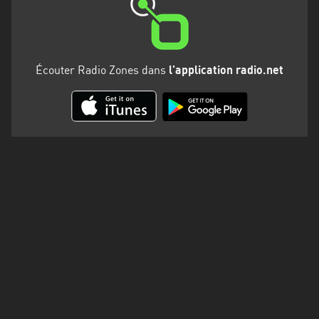
Martinique
Mayotte
Nord-
Écouter Radio Zones dans
l'application radio.net
Est
HT
Normandie
Nouvelle-
Aquitaine
Occitanie
Pays
de
la
Loire
Provence-