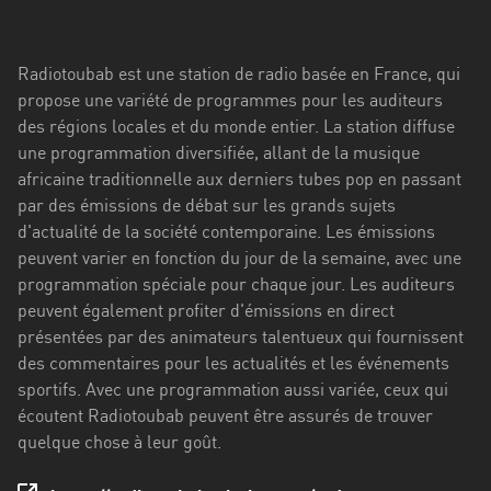
Stadt
Bogotá
Radiotoubab est une station de radio basée en France, qui
Bourgogne-
propose une variété de programmes pour les auditeurs
Franche-
des régions locales et du monde entier. La station diffuse
Comté
une programmation diversifiée, allant de la musique
africaine traditionnelle aux derniers tubes pop en passant
Bretagne
par des émissions de débat sur les grands sujets
d'actualité de la société contemporaine. Les émissions
Centre-
peuvent varier en fonction du jour de la semaine, avec une
Val
programmation spéciale pour chaque jour. Les auditeurs
de
peuvent également profiter d'émissions en direct
Loire
présentées par des animateurs talentueux qui fournissent
Corse
des commentaires pour les actualités et les événements
sportifs. Avec une programmation aussi variée, ceux qui
Falcon
écoutent Radiotoubab peuvent être assurés de trouver
quelque chose à leur goût.
Floride