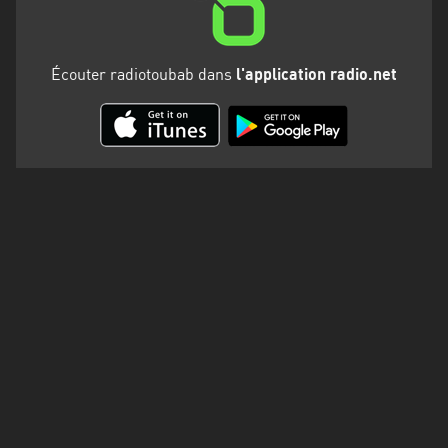
Martinique
Mayotte
Écouter radiotoubab dans
l'application radio.net
Nord-
Est
HT
Normandie
Nouvelle-
Aquitaine
Occitanie
Pays
de
la
Loire
Provence-