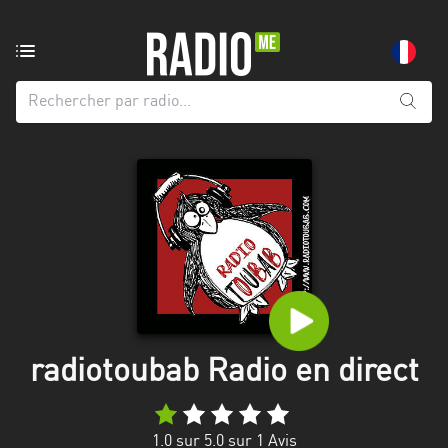
Radio
de:
Toutes
les
régions
Abidjan
Andalousie
Attica
Auvergne-
Rhône-
radiotoubab Radio en direct
Alpes
Bâle-
1.0
sur 5.0 sur
1
Avis