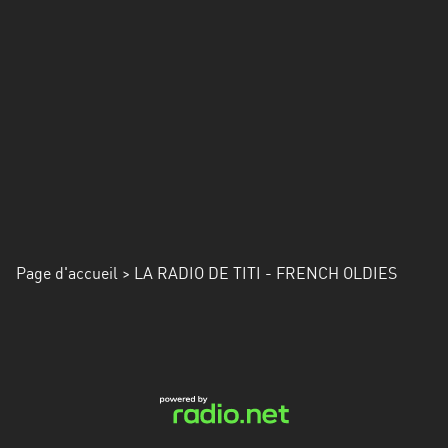
Alpes-
Côte
d’Azur
Rhénanie
du
Nord-
Westphalie
Saint-
Martin
Page d'accueil
> LA RADIO DE TITI - FRENCH OLDIES