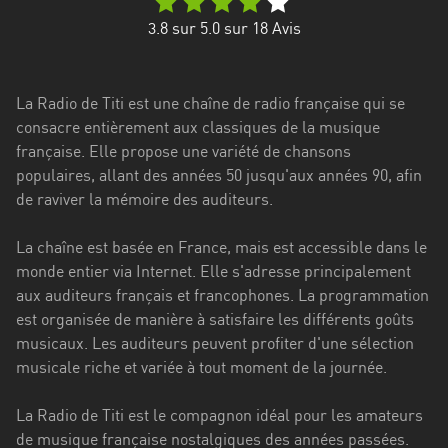
Stadt
3.8
sur 5.0 sur
18
Avis
Bogotá
Bourgogne-
La Radio de Titi est une chaîne de radio française qui se
Franche-
consacre entièrement aux classiques de la musique
Comté
française. Elle propose une variété de chansons
Bretagne
populaires, allant des années 50 jusqu'aux années 90, afin
de raviver la mémoire des auditeurs.
Centre-
Val
La chaîne est basée en France, mais est accessible dans le
de
monde entier via Internet. Elle s'adresse principalement
Loire
aux auditeurs français et francophones. La programmation
est organisée de manière à satisfaire les différents goûts
Corse
musicaux. Les auditeurs peuvent profiter d'une sélection
musicale riche et variée à tout moment de la journée.
Falcon
Floride
La Radio de Titi est le compagnon idéal pour les amateurs
de musique française nostalgiques des années passées.