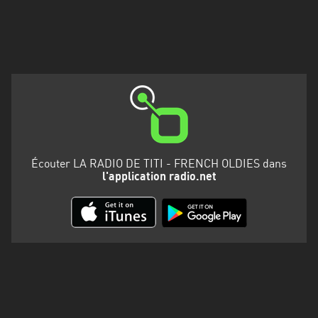
Martinique
Mayotte
Nord-
Est
HT
Normandie
Nouvelle-
Écouter LA RADIO DE TITI - FRENCH OLDIES dans
Aquitaine
l'application radio.net
Occitanie
Pays
de
la
Loire
Provence-