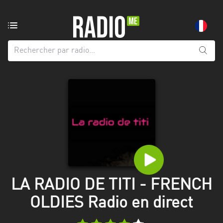
Radio
de:
Toutes
les
régions
Abidjan
Andalousie
Attica
Auvergne-
Rhône-
LA RADIO DE TITI - FRENCH
Alpes
OLDIES Radio en direct
Bâle-