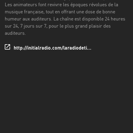
Francisco
Les animateurs font revivre les époques révolues de la
Morazán
musique française, tout en offrant une dose de bonne
humeur aux auditeurs. La chaîne est disponible 24 heures
Grand
sur 24, 7 jours sur 7, pour le plus grand plaisir des
Est
auditeurs.
Guadeloupe
http://initialradio.com/laradiodeti...
Guyane
Hauts-
de-
France
Île-
de-
France
La
Réunion