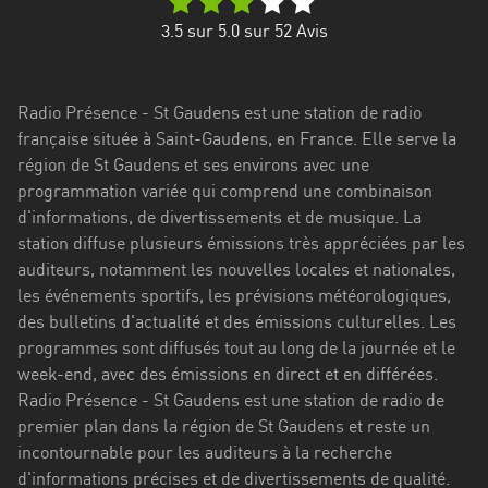
Stadt
3.5
sur 5.0 sur
52
Avis
Bogotá
Bourgogne-
Radio Présence - St Gaudens est une station de radio
Franche-
française située à Saint-Gaudens, en France. Elle serve la
Comté
région de St Gaudens et ses environs avec une
Bretagne
programmation variée qui comprend une combinaison
d'informations, de divertissements et de musique. La
Centre-
station diffuse plusieurs émissions très appréciées par les
Val
auditeurs, notamment les nouvelles locales et nationales,
de
les événements sportifs, les prévisions météorologiques,
Loire
des bulletins d'actualité et des émissions culturelles. Les
programmes sont diffusés tout au long de la journée et le
Corse
week-end, avec des émissions en direct et en différées.
Radio Présence - St Gaudens est une station de radio de
Falcon
premier plan dans la région de St Gaudens et reste un
Floride
incontournable pour les auditeurs à la recherche
d'informations précises et de divertissements de qualité.