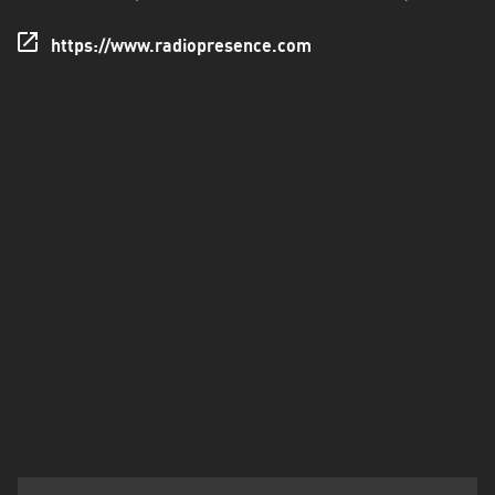
Francisco
Morazán
https://www.radiopresence.com
Grand
Est
Guadeloupe
Guyane
Hauts-
de-
France
Île-
de-
France
La
Réunion