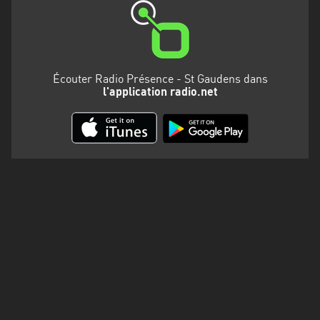
Martinique
Mayotte
Nord-
Écouter Radio Présence - St Gaudens dans
Est
l'application radio.net
HT
Normandie
Nouvelle-
Aquitaine
Occitanie
Pays
de
la
Loire
Provence-