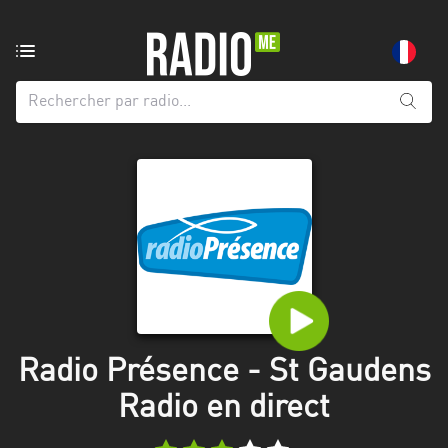
Radio
de:
Toutes
les
régions
Abidjan
Andalousie
Attica
Auvergne-
Rhône-
Radio Présence - St Gaudens
Alpes
Radio en direct
Bâle-