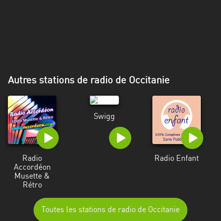
Alpes-
Côte
d’Azur
Rhénanie
du
Nord-
Autres stations de radio de Occitanie
Westphalie
Saint-
Swigg
Martin
Radio
Radio Enfant
Accordéon
Musette &
Rétro
Toutes les stations de radio de Occitanie