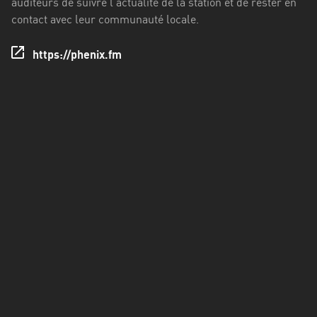
auditeurs de suivre l'actualité de la station et de rester en
Francisco
contact avec leur communauté locale.
Morazán
Grand
https://phenix.fm
Est
Guadeloupe
Guyane
Hauts-
de-
France
Île-
de-
France
La
Réunion