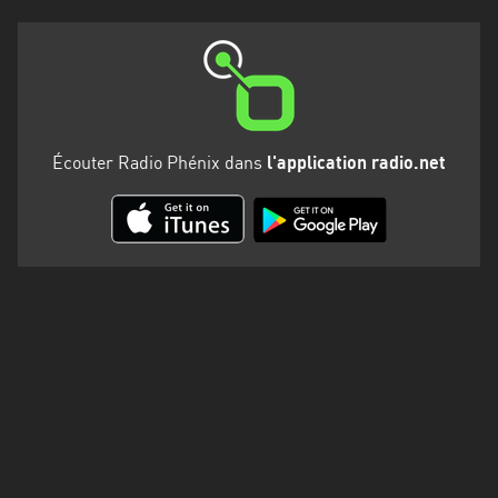
Martinique
Mayotte
Nord-
Est
HT
Écouter Radio Phénix dans
l'application radio.net
Normandie
Nouvelle-
Aquitaine
Occitanie
Pays
de
la
Loire
Provence-