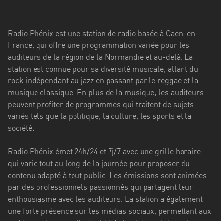
Stadt
Bogotá
Radio Phénix est une station de radio basée à Caen, en
Bourgogne-
France, qui offre une programmation variée pour les
Franche-
auditeurs de la région de la Normandie et au-delà. La
Comté
station est connue pour sa diversité musicale, allant du
rock indépendant au jazz en passant par le reggae et la
Bretagne
musique classique. En plus de la musique, les auditeurs
peuvent profiter de programmes qui traitent de sujets
Centre-
variés tels que la politique, la culture, les sports et la
Val
société.
de
Loire
Radio Phénix émet 24h/24 et 7j/7 avec une grille horaire
Corse
qui varie tout au long de la journée pour proposer du
contenu adapté à tout public. Les émissions sont animées
Falcon
par des professionnels passionnés qui partagent leur
enthousiasme avec les auditeurs. La station a également
Floride
une forte présence sur les médias sociaux, permettant aux