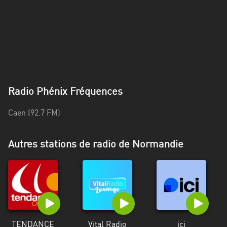
Alpes-
Côte
d’Azur
Rhénanie
du
Nord-
Radio Phénix Fréquences
Westphalie
Saint-
Caen (92.7 FM)
Martin
Autres stations de radio de Normandie
TENDANCE
Vital Radio
ici