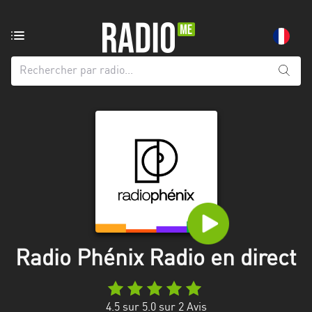
Radio
de:
Toutes
les
régions
Abidjan
Andalousie
Attica
Auvergne-
Rhône-
Radio Phénix Radio en direct
Alpes
Bâle-
4.5
sur 5.0 sur
2
Avis