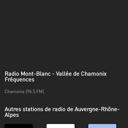
Alpes-
Côte
d’Azur
Rhénanie
du
Nord-
Westphalie
Saint-
Martin
Radio Mont-Blanc - Vallée de Chamonix
Fréquences
Chamonix (96.5 FM)
Autres stations de radio de Auvergne-Rhône-
Alpes