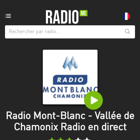
Radio
de:
Toutes
les
régions
Abidjan
Andalousie
Attica
Auvergne-
Rhône-
Radio Mont-Blanc - Vallée de
Alpes
Chamonix Radio en direct
Bâle-