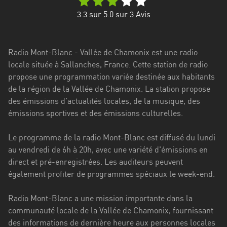
Stadt
3.3
sur 5.0 sur
3
Avis
Bogotá
Bourgogne-
Radio Mont-Blanc - Vallée de Chamonix est une radio
Franche-
locale située à Sallanches, France. Cette station de radio
Comté
propose une programmation variée destinée aux habitants
Bretagne
de la région de la Vallée de Chamonix. La station propose
des émissions d'actualités locales, de la musique, des
Centre-
émissions sportives et des émissions culturelles.
Val
de
Le programme de la radio Mont-Blanc est diffusé du lundi
Loire
au vendredi de 6h à 20h, avec une variété d'émissions en
direct et pré-enregistrées. Les auditeurs peuvent
Corse
également profiter de programmes spéciaux le week-end.
Falcon
Radio Mont-Blanc a une mission importante dans la
Floride
communauté locale de la Vallée de Chamonix, fournissant
des informations de dernière heure aux personnes locales