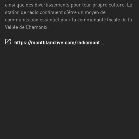
Francisco
ainsi que des divertissements pour leur propre culture. La
Morazán
station de radio continuent d'être un moyen de
communication essentiel pour la communauté locale de la
Grand
Vallée de Chamonix.
Est
Guadeloupe
https://montblanclive.com/radiomont...
Guyane
Hauts-
de-
France
Île-
de-
France
La
Réunion