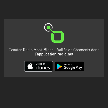
Martinique
Mayotte
Nord-
Est
HT
Normandie
Écouter Radio Mont-Blanc - Vallée de Chamonix dans
Nouvelle-
l'application radio.net
Aquitaine
Occitanie
Pays
de
la
Loire
Provence-