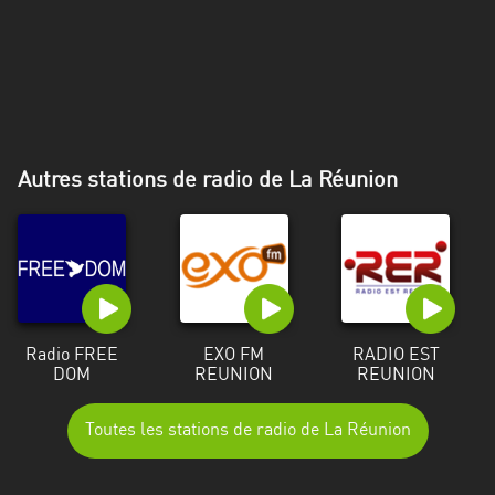
Alpes-
Côte
d’Azur
Rhénanie
du
Nord-
Autres stations de radio de La Réunion
Westphalie
Saint-
Martin
Radio FREE
EXO FM
RADIO EST
DOM
REUNION
REUNION
Toutes les stations de radio de La Réunion