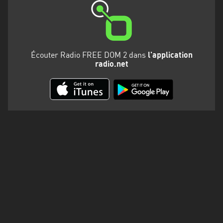
Martinique
Mayotte
Nord-
Écouter Radio FREE DOM 2 dans
l'application
Est
radio.net
HT
Normandie
Nouvelle-
Aquitaine
Occitanie
Pays
de
la
Loire
Provence-