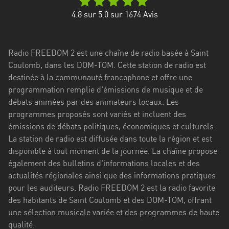
Stadt
4.8
sur 5.0 sur
1674
Avis
Bogotá
Bourgogne-
Radio FREEDOM 2 est une chaîne de radio basée à Saint
Franche-
Coulomb, dans les DOM-TOM. Cette station de radio est
Comté
destinée à la communauté francophone et offre une
Bretagne
programmation remplie d'émissions de musique et de
débats animées par des animateurs locaux. Les
Centre-
programmes proposés sont variés et incluent des
Val
émissions de débats politiques, économiques et culturels.
de
La station de radio est diffusée dans toute la région et est
Loire
disponible à tout moment de la journée. La chaîne propose
également des bulletins d'informations locales et des
Corse
actualités régionales ainsi que des informations pratiques
pour les auditeurs. Radio FREEDOM 2 est la radio favorite
Falcon
des habitants de Saint Coulomb et des DOM-TOM, offrant
Floride
une sélection musicale variée et des programmes de haute
qualité.