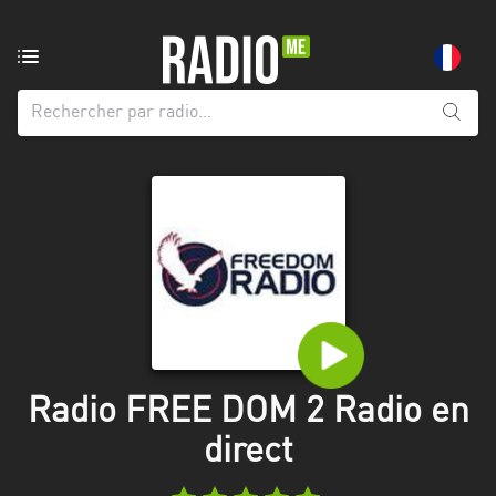
Radio
de:
Toutes
les
régions
Abidjan
Andalousie
Attica
Auvergne-
Rhône-
Radio FREE DOM 2 Radio en
Alpes
direct
Bâle-