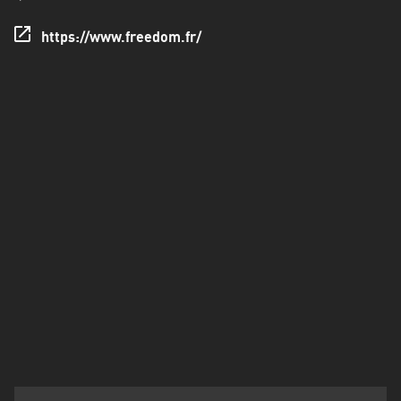
Francisco
Morazán
https://www.freedom.fr/
Grand
Est
Guadeloupe
Guyane
Hauts-
de-
France
Île-
de-
France
La
Réunion