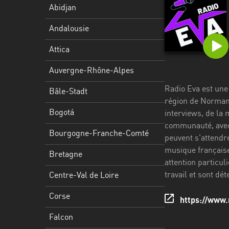
Stadt
Abidjan
Bogotá
Andalousie
Bourgogne-
Attica
Franche-
Comté
Auvergne-Rhône-Alpes
Radio Eva est une
Bretagne
Bâle-Stadt
région de Normand
Centre-
Bogotá
interviews, de la
Val
communauté, avec u
Bourgogne-Franche-Comté
de
peuvent s'attendr
Loire
musique française 
Bretagne
attention particul
Corse
travail et sont dé
Centre-Val de Loire
Falcon
Corse
https://www.
Floride
Falcon