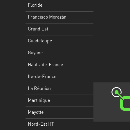
Francisco
Floride
Morazán
Francisco Morazán
Grand
Est
Grand Est
Guadeloupe
Guadeloupe
Guyane
Guyane
Hauts-
Hauts-de-France
de-
France
Île-de-France
Île-
La Réunion
de-
Martinique
France
Mayotte
La
Réunion
Nord-Est HT