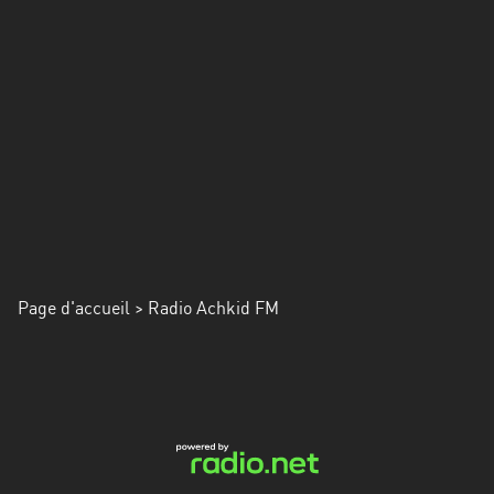
Alpes-
Côte
d’Azur
Rhénanie
du
Nord-
Westphalie
Saint-
Martin
Page d'accueil
> Radio Achkid FM