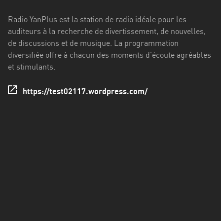
Francisco
Morazán
Radio YanPlus est la station de radio idéale pour les
auditeurs à la recherche de divertissement, de nouvelles,
Grand
de discussions et de musique. La programmation
Est
diversifiée offre à chacun des moments d'écoute agréables
Guadeloupe
et stimulants.
Guyane
https://test02117.wordpress.com/
Hauts-
de-
France
Île-
de-
France
La
Réunion