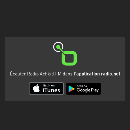
Martinique
Mayotte
Nord-
Est
HT
Normandie
Nouvelle-
Aquitaine
Écouter Radio Achkid FM dans
l'application radio.net
Occitanie
Pays
de
la
Loire
Provence-