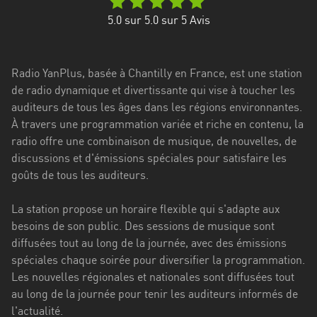
Stadt
5.0
sur 5.0 sur
5
Avis
Bogotá
Bourgogne-
Radio YanPlus, basée à Chantilly en France, est une station
Franche-
de radio dynamique et divertissante qui vise à toucher les
Comté
auditeurs de tous les âges dans les régions environnantes.
Bretagne
À travers une programmation variée et riche en contenu, la
radio offre une combinaison de musique, de nouvelles, de
Centre-
discussions et d'émissions spéciales pour satisfaire les
Val
goûts de tous les auditeurs.
de
Loire
La station propose un horaire flexible qui s'adapte aux
besoins de son public. Des sessions de musique sont
Corse
diffusées tout au long de la journée, avec des émissions
spéciales chaque soirée pour diversifier la programmation.
Falcon
Les nouvelles régionales et nationales sont diffusées tout
Floride
au long de la journée pour tenir les auditeurs informés de
l'actualité.