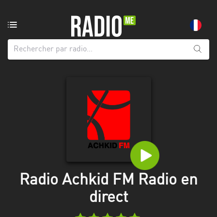
Radio
de:
Toutes
les
régions
Abidjan
Andalousie
Attica
Auvergne-
Rhône-
Radio Achkid FM Radio en
Alpes
direct
Bâle-