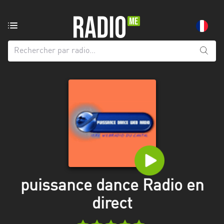
Radio
de:
Toutes
les
régions
Abidjan
Andalousie
Attica
Auvergne-
Rhône-
puissance dance Radio en
Alpes
direct
Bâle-