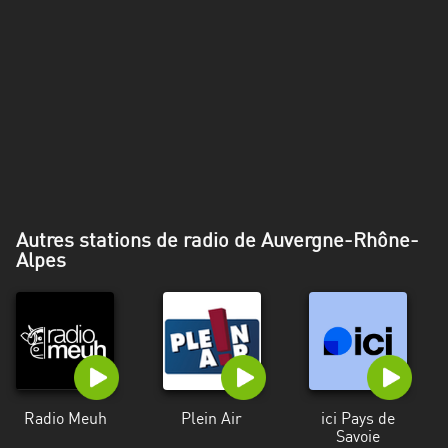
Alpes-
Côte
d’Azur
Rhénanie
du
Nord-
Westphalie
Saint-
Autres stations de radio de Auvergne-Rhône-
Martin
Alpes
Radio Meuh
Plein Air
ici Pays de
Savoie