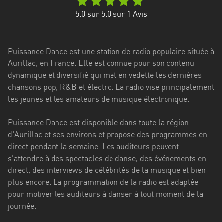
Stadt
5.0
sur 5.0 sur
1
Avis
Bogotá
Bourgogne-
Puissance Dance est une station de radio populaire située à
Franche-
Aurillac, en France. Elle est connue pour son contenu
Comté
dynamique et diversifié qui met en vedette les dernières
Bretagne
chansons pop, R&B et électro. La radio vise principalement
les jeunes et les amateurs de musique électronique.
Centre-
Val
Puissance Dance est disponible dans toute la région
de
d'Aurillac et ses environs et propose des programmes en
Loire
direct pendant la semaine. Les auditeurs peuvent
s'attendre à des spectacles de danse, des événements en
Corse
direct, des interviews de célébrités de la musique et bien
plus encore. La programmation de la radio est adaptée
Falcon
pour motiver les auditeurs à danser à tout moment de la
Floride
journée.