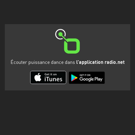
Martinique
Mayotte
Nord-
Est
HT
Normandie
Écouter puissance dance dans
l'application radio.net
Nouvelle-
Aquitaine
Occitanie
Pays
de
la
Loire
Provence-