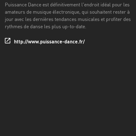
Francisco
Puissance Dance est définitivement l'endroit idéal pour les
Morazán
amateurs de musique électronique, qui souhaitent rester à
jour avec les dernières tendances musicales et profiter des
Grand
rythmes de danse les plus up-to-date.
Est
Guadeloupe
http://www.puissance-dance.fr/
Guyane
Hauts-
de-
France
Île-
de-
France
La
Réunion